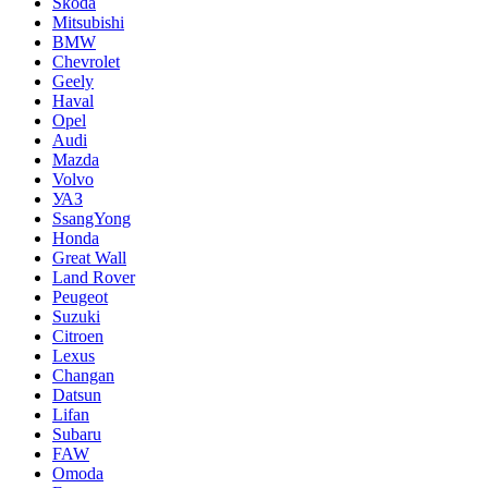
Skoda
Mitsubishi
BMW
Chevrolet
Geely
Haval
Opel
Audi
Mazda
Volvo
УАЗ
SsangYong
Honda
Great Wall
Land Rover
Peugeot
Suzuki
Citroen
Lexus
Changan
Datsun
Lifan
Subaru
FAW
Omoda