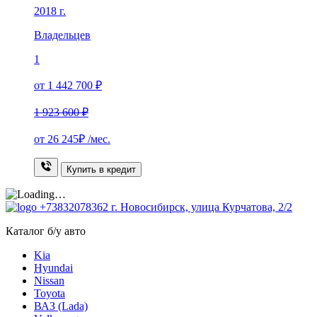
2018 г.
Владельцев
1
от 1 442 700 ₽
1 923 600 ₽
от
26 245₽
/мес.
Купить в кредит
+73832078362
г. Новосибирск, улица Курчатова, 2/2
Каталог б/у авто
Kia
Hyundai
Nissan
Toyota
ВАЗ (Lada)