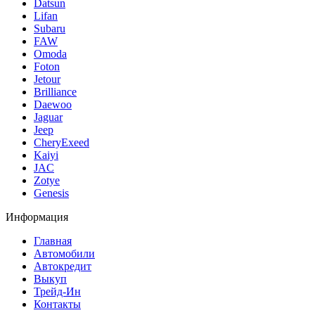
Datsun
Lifan
Subaru
FAW
Omoda
Foton
Jetour
Brilliance
Daewoo
Jaguar
Jeep
CheryExeed
Kaiyi
JAC
Zotye
Genesis
Информация
Главная
Автомобили
Автокредит
Выкуп
Трейд-Ин
Контакты