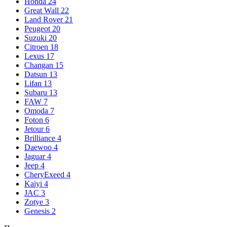
Honda
24
Great Wall
22
Land Rover
21
Peugeot
20
Suzuki
20
Citroen
18
Lexus
17
Changan
15
Datsun
13
Lifan
13
Subaru
13
FAW
7
Omoda
7
Foton
6
Jetour
6
Brilliance
4
Daewoo
4
Jaguar
4
Jeep
4
CheryExeed
4
Kaiyi
4
JAC
3
Zotye
3
Genesis
2