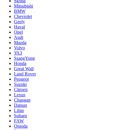
Skoda
Mitsubishi
BMW
Chevrolet
Geely
Haval
Opel
Audi
Mazda
Volvo
УАЗ
SsangYong
Honda
Great Wall
Land Rover
Peugeot
Suzuki
Citroen
Lexus
Changan
Datsun
Lifan
Subaru
FAW
Omoda