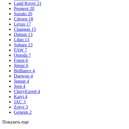
Land Rover
21
Peugeot
20
Suzuki
20
Citroen
18
Lexus
17
Changan
15
Datsun
13
Lifan
13
Subaru
13
FAW
7
Omoda
7
Foton
6
Jetour
6
Brilliance
4
Daewoo
4
Jaguar
4
Jeep
4
CheryExeed
4
Kaiyi
4
JAC
3
Zotye
3
Genesis
2
Показать еще