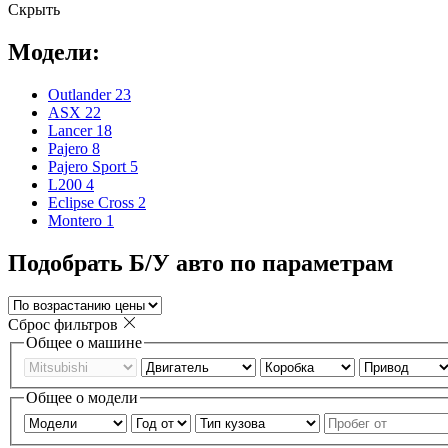
Скрыть
Модели:
Outlander
23
ASX
22
Lancer
18
Pajero
8
Pajero Sport
5
L200
4
Eclipse Cross
2
Montero
1
Подобрать Б/У авто по параметрам
Сброс фильтров
Общее о машине
Общее о модели