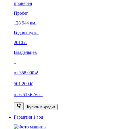
проверен
Пробег
128 944 км.
Год выпуска
2010 г.
Владельцев
1
от 358 000 ₽
501 200 ₽
от
6 513₽
/мес.
Купить в кредит
Гарантия
1 год