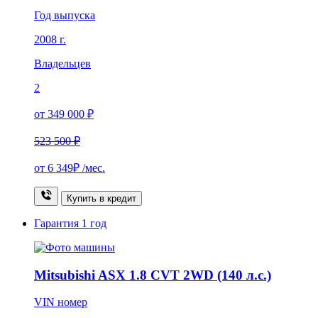
Год выпуска
2008 г.
Владельцев
2
от 349 000 ₽
523 500 ₽
от
6 349₽
/мес.
Купить в кредит
Гарантия
1 год
Mitsubishi ASX 1.8 CVT 2WD (140 л.с.)
VIN номер