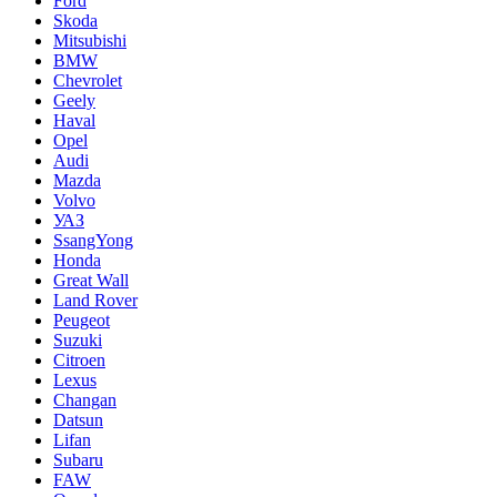
Ford
Skoda
Mitsubishi
BMW
Chevrolet
Geely
Haval
Opel
Audi
Mazda
Volvo
УАЗ
SsangYong
Honda
Great Wall
Land Rover
Peugeot
Suzuki
Citroen
Lexus
Changan
Datsun
Lifan
Subaru
FAW