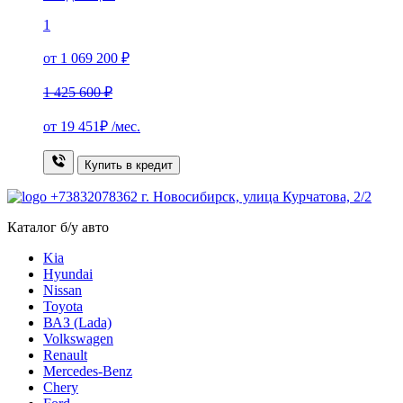
1
от 1 069 200 ₽
1 425 600 ₽
от
19 451₽
/мес.
Купить в кредит
+73832078362
г. Новосибирск, улица Курчатова, 2/2
Каталог б/у авто
Kia
Hyundai
Nissan
Toyota
ВАЗ (Lada)
Volkswagen
Renault
Mercedes-Benz
Chery