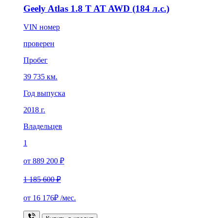
Geely Atlas 1.8 T AT AWD (184 л.с.)
VIN номер
проверен
Пробег
39 735 км.
Год выпуска
2018 г.
Владельцев
1
от 889 200 ₽
1 185 600 ₽
от
16 176₽
/мес.