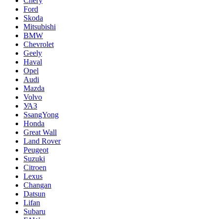
Chery
Ford
Skoda
Mitsubishi
BMW
Chevrolet
Geely
Haval
Opel
Audi
Mazda
Volvo
УАЗ
SsangYong
Honda
Great Wall
Land Rover
Peugeot
Suzuki
Citroen
Lexus
Changan
Datsun
Lifan
Subaru