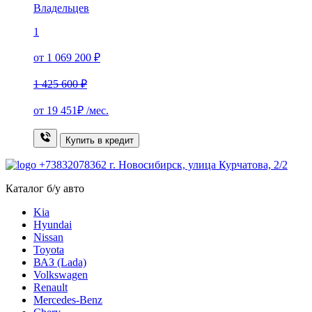
Владельцев
1
от 1 069 200 ₽
1 425 600 ₽
от
19 451₽
/мес.
Купить в кредит
+73832078362
г. Новосибирск, улица Курчатова, 2/2
Каталог б/у авто
Kia
Hyundai
Nissan
Toyota
ВАЗ (Lada)
Volkswagen
Renault
Mercedes-Benz