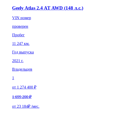
Geely Atlas 2.4 AT AWD (148 л.с.)
VIN номер
проверен
Пробег
11 247 км.
Год выпуска
2021 г.
Владельцев
1
от 1 274 400 ₽
1 699 200 ₽
от
23 184₽
/мес.