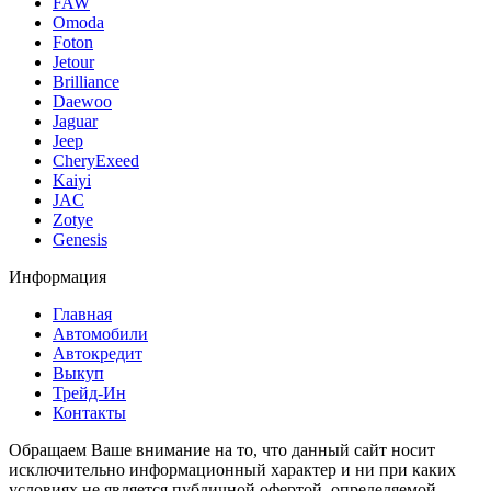
FAW
Omoda
Foton
Jetour
Brilliance
Daewoo
Jaguar
Jeep
CheryExeed
Kaiyi
JAC
Zotye
Genesis
Информация
Главная
Автомобили
Автокредит
Выкуп
Трейд-Ин
Контакты
Обращаем Ваше внимание на то, что данный сайт носит
исключительно информационный характер и ни при каких
условиях не является публичной офертой, определяемой