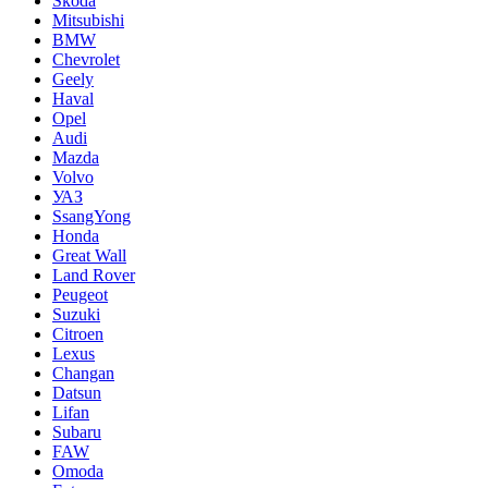
Skoda
Mitsubishi
BMW
Chevrolet
Geely
Haval
Opel
Audi
Mazda
Volvo
УАЗ
SsangYong
Honda
Great Wall
Land Rover
Peugeot
Suzuki
Citroen
Lexus
Changan
Datsun
Lifan
Subaru
FAW
Omoda