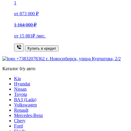
1
от 873 000 ₽
1 164 000 ₽
от
15 881₽
/мес.
Купить в кредит
+73832078362
г. Новосибирск, улица Курчатова, 2/2
Каталог б/у авто
Kia
Hyundai
Nissan
Toyota
ВАЗ (Lada)
Volkswagen
Renault
Mercedes-Benz
Chery
Ford