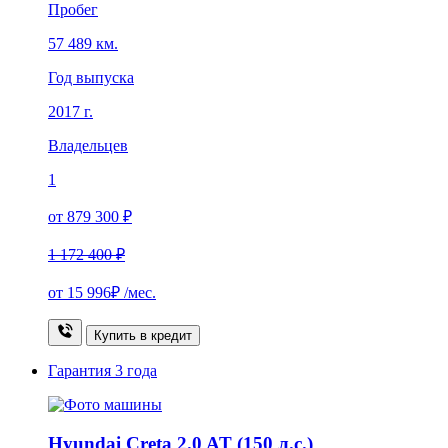
Пробег
57 489 км.
Год выпуска
2017 г.
Владельцев
1
от 879 300 ₽
1 172 400 ₽
от
15 996₽
/мес.
Купить в кредит
Гарантия
3 года
Hyundai Creta 2.0 AT (150 л.с.)