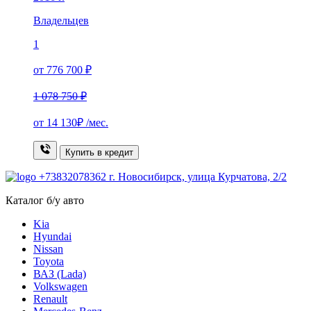
Владельцев
1
от 776 700 ₽
1 078 750 ₽
от
14 130₽
/мес.
Купить в кредит
+73832078362
г. Новосибирск, улица Курчатова, 2/2
Каталог б/у авто
Kia
Hyundai
Nissan
Toyota
ВАЗ (Lada)
Volkswagen
Renault