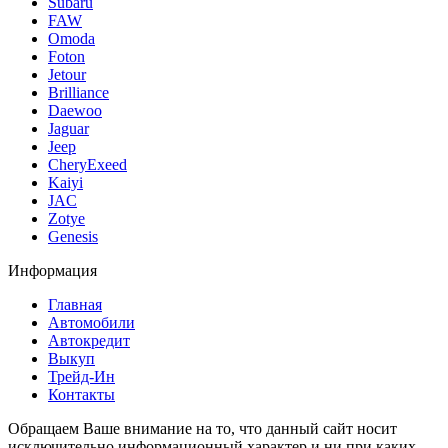
Subaru
FAW
Omoda
Foton
Jetour
Brilliance
Daewoo
Jaguar
Jeep
CheryExeed
Kaiyi
JAC
Zotye
Genesis
Информация
Главная
Автомобили
Автокредит
Выкуп
Трейд-Ин
Контакты
Обращаем Ваше внимание на то, что данный сайт носит
исключительно информационный характер и ни при каких