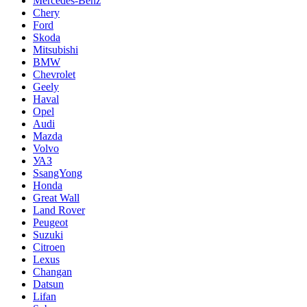
Mercedes-Benz
Chery
Ford
Skoda
Mitsubishi
BMW
Chevrolet
Geely
Haval
Opel
Audi
Mazda
Volvo
УАЗ
SsangYong
Honda
Great Wall
Land Rover
Peugeot
Suzuki
Citroen
Lexus
Changan
Datsun
Lifan