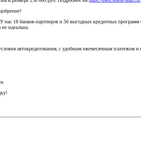
она в размере 250 000 руб. Подробнее на
https://used.sibear-auto.ru/
одобрение!
У нас 18 банков-партнеров и 56 выгодных кредитных программ 
 не идеальна.
условия автокредитования, с удобным ежемесячным платежом и
ии
дку!