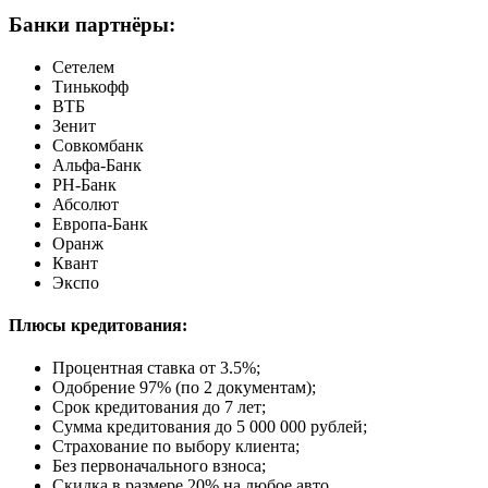
Банки партнёры:
Сетелем
Тинькофф
ВТБ
Зенит
Совкомбанк
Альфа-Банк
РН-Банк
Абсолют
Европа-Банк
Оранж
Квант
Экспо
Плюсы кредитования:
Процентная ставка от
3.5%
;
Одобрение 97% (по 2 документам);
Срок кредитования до 7 лет;
Сумма кредитования до 5 000 000 рублей;
Страхование по выбору клиента;
Без первоначального взноса;
Скидка в размере 20% на любое авто.