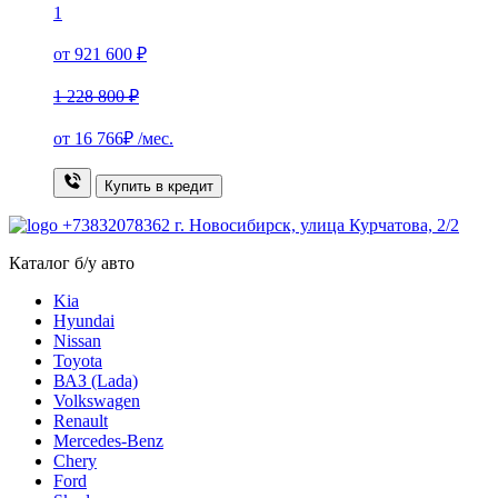
1
от 921 600 ₽
1 228 800 ₽
от
16 766₽
/мес.
Купить в кредит
+73832078362
г. Новосибирск, улица Курчатова, 2/2
Каталог б/у авто
Kia
Hyundai
Nissan
Toyota
ВАЗ (Lada)
Volkswagen
Renault
Mercedes-Benz
Chery
Ford