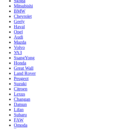
Skoda
Mitsubishi
BMW
Chevrolet
Geely
Haval
Opel
Audi
Mazda
Volvo
УАЗ
SsangYong
Honda
Great Wall
Land Rover
Peugeot
Suzuki
Citroen
Lexus
Changan
Datsun
Lifan
Subaru
FAW
Omoda