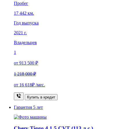
Пробег
17 442 км.
Год выпуска
2021 г.
Владельцев
1
от 913 500 ₽
1 218 000 ₽
от
16 618₽
/мес.
Купить в кредит
Гарантия
5 лет
Chery Tiggo 4 1.5 CVT (113 л.с.)