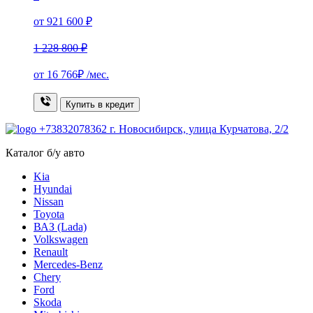
от 921 600 ₽
1 228 800 ₽
от
16 766₽
/мес.
Купить в кредит
+73832078362
г. Новосибирск, улица Курчатова, 2/2
Каталог б/у авто
Kia
Hyundai
Nissan
Toyota
ВАЗ (Lada)
Volkswagen
Renault
Mercedes-Benz
Chery
Ford
Skoda