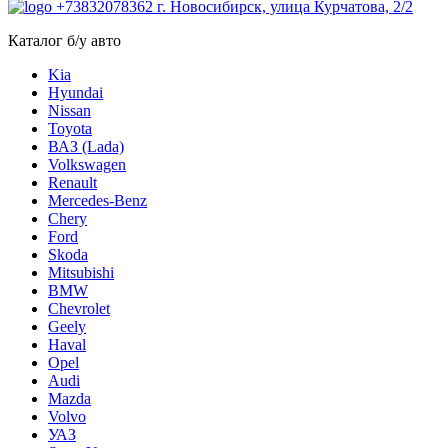
+73832078362
г. Новосибирск, улица Курчатова, 2/2
Каталог б/у авто
Kia
Hyundai
Nissan
Toyota
ВАЗ (Lada)
Volkswagen
Renault
Mercedes-Benz
Chery
Ford
Skoda
Mitsubishi
BMW
Chevrolet
Geely
Haval
Opel
Audi
Mazda
Volvo
УАЗ