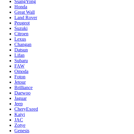
SsangYong
Honda
Great Wall
Land Rover
Peugeot
Suzuki
Citroen
Lexus
Changan
Datsun
Lifan
Subaru
FAW
Omoda
Foton
Jetour
Brilliance
Daewoo
Jaguar
Jeep
CheryExeed
Kaiyi
JAC
Zotye
Genesis