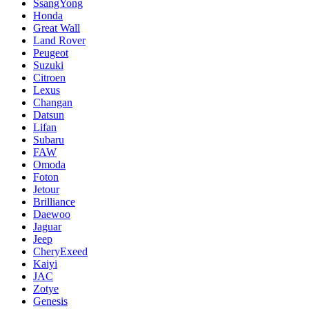
SsangYong
Honda
Great Wall
Land Rover
Peugeot
Suzuki
Citroen
Lexus
Changan
Datsun
Lifan
Subaru
FAW
Omoda
Foton
Jetour
Brilliance
Daewoo
Jaguar
Jeep
CheryExeed
Kaiyi
JAC
Zotye
Genesis