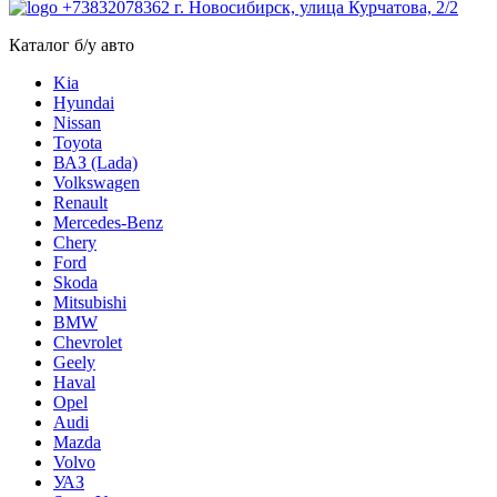
+73832078362
г. Новосибирск, улица Курчатова, 2/2
Каталог б/у авто
Kia
Hyundai
Nissan
Toyota
ВАЗ (Lada)
Volkswagen
Renault
Mercedes-Benz
Chery
Ford
Skoda
Mitsubishi
BMW
Chevrolet
Geely
Haval
Opel
Audi
Mazda
Volvo
УАЗ