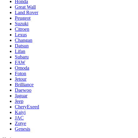
Honda
Great Wall
Land Rover
Peugeot
Suzuki
Citroen
Lexus
Changan
Datsun
Lifan
Subaru
FAW
Omoda
Foton
Jetour
Brilliance
Daewoo
Jaguar
Jeep
CheryExeed
Kaiyi
JAC
Zotye
Genesis