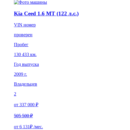
Kia Ceed 1.6 MT (122 л.с.)
VIN номер
проверен
Пробег
130 433 км.
Год выпуска
2009 г.
Владельцев
2
от 337 000 ₽
505 500 ₽
от
6 131₽
/мес.