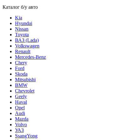
Каталог б/у авто
Kia
Hyundai
Nissan
Toyota
ВАЗ (Lada)
Volkswagen
Renault
Mercedes-Benz
Chery
Ford
Skoda
Mitsubishi
BMW
Chevrolet
Geely
Haval
Opel
Audi
Mazda
Volvo
УАЗ
SsangYong