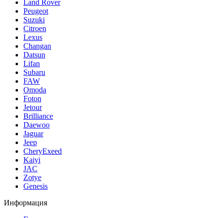
Land Rover
Peugeot
Suzuki
Citroen
Lexus
Changan
Datsun
Lifan
Subaru
FAW
Omoda
Foton
Jetour
Brilliance
Daewoo
Jaguar
Jeep
CheryExeed
Kaiyi
JAC
Zotye
Genesis
Информация