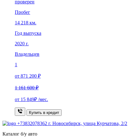
проверен
Пробег
14 218 км.
Год выпуска
2020 г.
Владельцев
1
от 871 200 ₽
1 161 600 ₽
от
15 849₽
/мес.
Купить в кредит
+73832078362
г. Новосибирск, улица Курчатова, 2/2
Каталог б/у авто