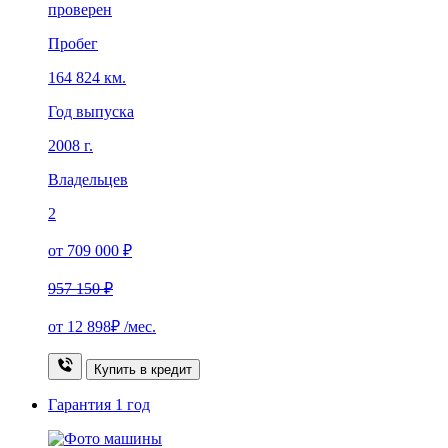
проверен
Пробег
164 824 км.
Год выпуска
2008 г.
Владельцев
2
от 709 000 ₽
957 150 ₽
от
12 898₽
/мес.
Купить в кредит
Гарантия
1 год