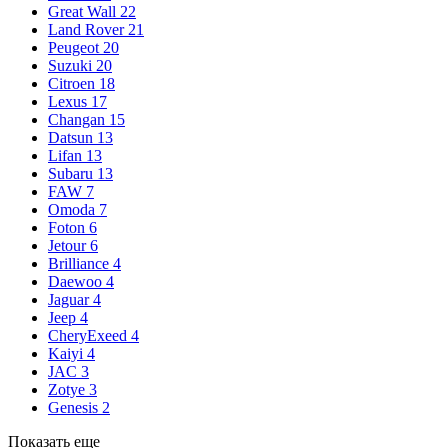
Great Wall
22
Land Rover
21
Peugeot
20
Suzuki
20
Citroen
18
Lexus
17
Changan
15
Datsun
13
Lifan
13
Subaru
13
FAW
7
Omoda
7
Foton
6
Jetour
6
Brilliance
4
Daewoo
4
Jaguar
4
Jeep
4
CheryExeed
4
Kaiyi
4
JAC
3
Zotye
3
Genesis
2
Показать еще