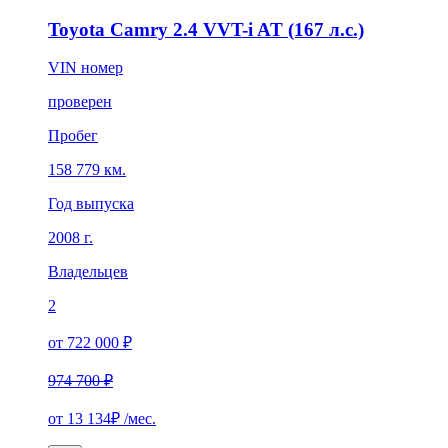
Toyota Camry 2.4 VVT-i AT (167 л.с.)
VIN номер
проверен
Пробег
158 779 км.
Год выпуска
2008 г.
Владельцев
2
от 722 000 ₽
974 700 ₽
от
13 134₽
/мес.