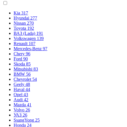
Kia
317
Hyundai
277
Nissan
270
Toyota
192
ВАЗ (Lada)
191
Volkswagen
139
Renault
107
Mercedes-Benz
97
Chery
96
Ford
90
Skoda
85
Mitsubishi
83
BMW
56
Chevrolet
54
Geely
48
Haval
44
Opel
43
Audi
42
Mazda
41
Volvo
26
УАЗ
26
SsangYong
25
Honda
24