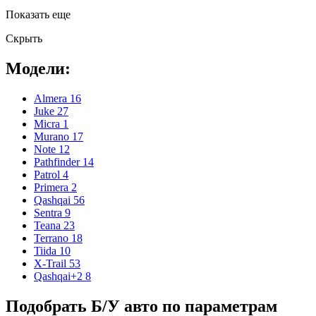
Показать еще
Скрыть
Модели:
Almera
16
Juke
27
Micra
1
Murano
17
Note
12
Pathfinder
14
Patrol
4
Primera
2
Qashqai
56
Sentra
9
Teana
23
Terrano
18
Tiida
10
X-Trail
53
Qashqai+2
8
Подобрать Б/У авто по параметрам