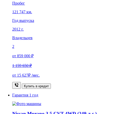
Пробег
121 747 км.
Год выпуска
2012 г.
Владельцев
2
от 859 000 ₽
1 159 650 ₽
от
15 627₽
/мес.
Купить в кредит
Гарантия
1 год
Nissan Murano 3.5 CVT 4WD (249 л.с.)