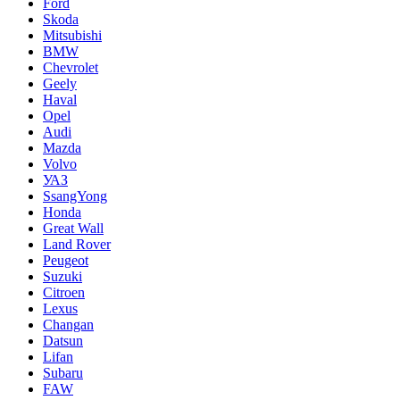
Ford
Skoda
Mitsubishi
BMW
Chevrolet
Geely
Haval
Opel
Audi
Mazda
Volvo
УАЗ
SsangYong
Honda
Great Wall
Land Rover
Peugeot
Suzuki
Citroen
Lexus
Changan
Datsun
Lifan
Subaru
FAW