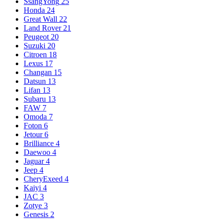
SsangYong
25
Honda
24
Great Wall
22
Land Rover
21
Peugeot
20
Suzuki
20
Citroen
18
Lexus
17
Changan
15
Datsun
13
Lifan
13
Subaru
13
FAW
7
Omoda
7
Foton
6
Jetour
6
Brilliance
4
Daewoo
4
Jaguar
4
Jeep
4
CheryExeed
4
Kaiyi
4
JAC
3
Zotye
3
Genesis
2