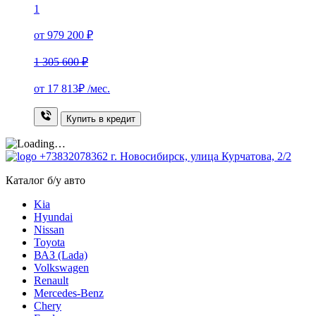
1
от 979 200 ₽
1 305 600 ₽
от
17 813₽
/мес.
Купить в кредит
+73832078362
г. Новосибирск, улица Курчатова, 2/2
Каталог б/у авто
Kia
Hyundai
Nissan
Toyota
ВАЗ (Lada)
Volkswagen
Renault
Mercedes-Benz
Chery