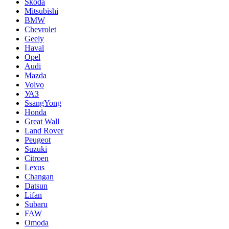
Skoda
Mitsubishi
BMW
Chevrolet
Geely
Haval
Opel
Audi
Mazda
Volvo
УАЗ
SsangYong
Honda
Great Wall
Land Rover
Peugeot
Suzuki
Citroen
Lexus
Changan
Datsun
Lifan
Subaru
FAW
Omoda