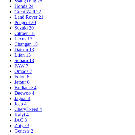
SsangYong
25
Honda
24
Great Wall
22
Land Rover
21
Peugeot
20
Suzuki
20
Citroen
18
Lexus
17
Changan
15
Datsun
13
Lifan
13
Subaru
13
FAW
7
Omoda
7
Foton
6
Jetour
6
Brilliance
4
Daewoo
4
Jaguar
4
Jeep
4
CheryExeed
4
Kaiyi
4
JAC
3
Zotye
3
Genesis
2