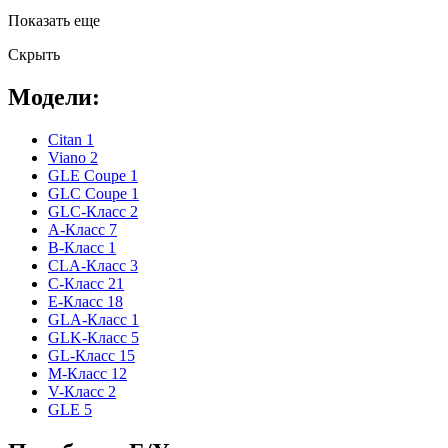
Показать еще
Скрыть
Модели:
Citan
1
Viano
2
GLE Coupe
1
GLC Coupe
1
GLC-Класс
2
A-Класс
7
B-Класс
1
CLA-Класс
3
C-Класс
21
E-Класс
18
GLA-Класс
1
GLK-Класс
5
GL-Класс
15
M-Класс
12
V-Класс
2
GLE
5