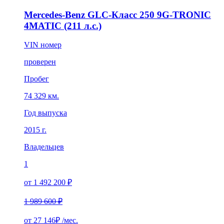
Mercedes-Benz GLC-Класс 250 9G-TRONIC
4MATIC (211 л.с.)
VIN номер
проверен
Пробег
74 329 км.
Год выпуска
2015 г.
Владельцев
1
от 1 492 200 ₽
1 989 600 ₽
от
27 146₽
/мес.