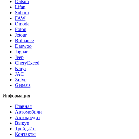
Datsun
Lifan
Subaru
FAW
Omoda
Foton
Jetour
Brilliance
Daewoo
Jaguar
Jeep
CheryExeed
Kaiyi
JAC
Zotye
Genesis
Информация
Главная
Автомобили
Автокредит
Выкуп
Трейд-Ин
Контакты