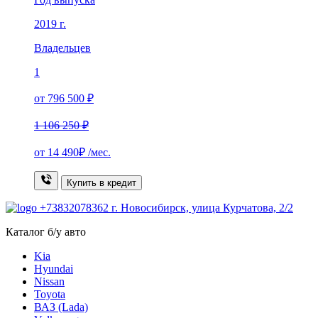
2019 г.
Владельцев
1
от 796 500 ₽
1 106 250 ₽
от
14 490₽
/мес.
Купить в кредит
+73832078362
г. Новосибирск, улица Курчатова, 2/2
Каталог б/у авто
Kia
Hyundai
Nissan
Toyota
ВАЗ (Lada)