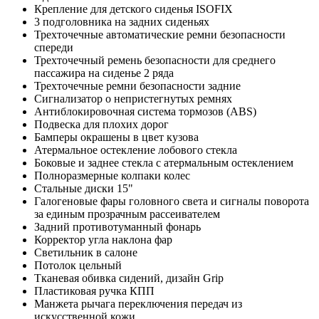
Крепление для детского сиденья ISOFIX
3 подголовника на задних сиденьях
Трехточечные автоматические ремни безопасности
спереди
Трехточечный ремень безопасности для среднего
пассажира на сиденье 2 ряда
Трехточечные ремни безопасности задние
Сигнализатор о непристегнутых ремнях
Антиблокировочная система тормозов (ABS)
Подвеска для плохих дорог
Бамперы окрашены в цвет кузова
Атермальное остекление лобового стекла
Боковые и заднее стекла с атермальным остеклением
Полноразмерные колпаки колес
Стальные диски 15"
Галогеновые фары головного света и сигналы поворота
за единым прозрачным рассеивателем
Задний противотуманный фонарь
Корректор угла наклона фар
Светильник в салоне
Потолок цельный
Тканевая обивка сидений, дизайн Grip
Пластиковая ручка КПП
Манжета рычага переключения передач из
искусственной кожи