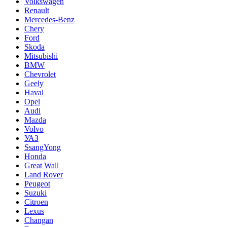
Volkswagen
Renault
Mercedes-Benz
Chery
Ford
Skoda
Mitsubishi
BMW
Chevrolet
Geely
Haval
Opel
Audi
Mazda
Volvo
УАЗ
SsangYong
Honda
Great Wall
Land Rover
Peugeot
Suzuki
Citroen
Lexus
Changan