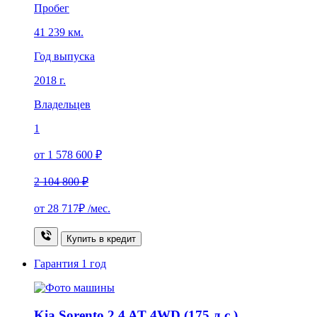
Пробег
41 239 км.
Год выпуска
2018 г.
Владельцев
1
от 1 578 600 ₽
2 104 800 ₽
от
28 717₽
/мес.
Купить в кредит
Гарантия
1 год
Kia Sorento 2.4 AT 4WD (175 л.с.)