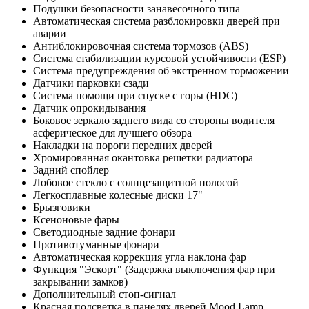
Подушки безопасности занавесочного типа
Автоматическая система разблокировки дверей при
аварии
Антиблокировочная система тормозов (ABS)
Система стабилизации курсовой устойчивости (ESP)
Система предупреждения об экстренном торможении
Датчики парковки сзади
Система помощи при спуске с горы (HDC)
Датчик опрокидывания
Боковое зеркало заднего вида со стороны водителя
асферическое для лучшего обзора
Накладки на пороги передних дверей
Хромированная окантовка решетки радиатора
Задний спойлер
Лобовое стекло с солнцезащитной полосой
Легкосплавные колесные диски 17"
Брызговики
Ксеноновые фары
Светодиодные задние фонари
Противотуманные фонари
Автоматическая коррекция угла наклона фар
Функция "Эскорт" (Задержка выключения фар при
закрывании замков)
Дополнительный стоп-сигнал
Красная подсветка в панелях дверей Mood Lamp