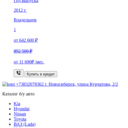
Год выпуска
2012 г.
Владельцев
1
от 642 600 ₽
892 500 ₽
от
11 690₽
/мес.
Купить в кредит
+73832078362
г. Новосибирск, улица Курчатова, 2/2
Каталог б/у авто
Kia
Hyundai
Nissan
Toyota
ВАЗ (Lada)