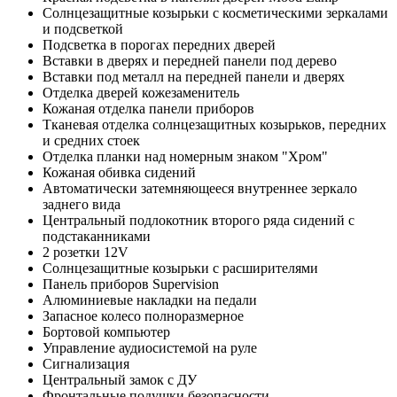
Солнцезащитные козырьки с косметическими зеркалами
и подсветкой
Подсветка в порогах передних дверей
Вставки в дверях и передней панели под дерево
Вставки под металл на передней панели и дверях
Отделка дверей кожезаменитель
Кожаная отделка панели приборов
Тканевая отделка cолнцезащитных козырьков, передних
и средних стоек
Отделка планки над номерным знаком "Хром"
Кожаная обивка сидений
Автоматически затемняющееся внутреннее зеркало
заднего вида
Центральный подлокотник второго ряда сидений с
подстаканниками
2 розетки 12V
Солнцезащитные козырьки с расширителями
Панель приборов Supervision
Алюминиевые накладки на педали
Запасное колесо полноразмерное
Бортовой компьютер
Управление аудиосистемой на руле
Сигнализация
Центральный замок с ДУ
Фронтальные подушки безопасности