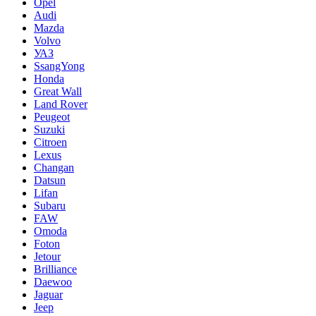
Opel
Audi
Mazda
Volvo
УАЗ
SsangYong
Honda
Great Wall
Land Rover
Peugeot
Suzuki
Citroen
Lexus
Changan
Datsun
Lifan
Subaru
FAW
Omoda
Foton
Jetour
Brilliance
Daewoo
Jaguar
Jeep