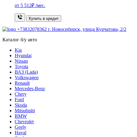
от
5 512₽
/мес.
Купить в кредит
+73832078362
г. Новосибирск, улица Курчатова, 2/2
Каталог б/у авто
Kia
Hyundai
Nissan
Toyota
ВАЗ (Lada)
Volkswagen
Renault
Mercedes-Benz
Chery
Ford
Skoda
Mitsubishi
BMW
Chevrolet
Geely
Haval