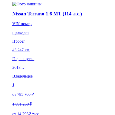
Nissan Terrano 1.6 MT (114 л.с.)
VIN номер
проверен
Пробег
43 247 км.
Год выпуска
2018 г.
Владельцев
1
от 785 700 ₽
1 091 250 ₽
от
14 293₽
/мес.