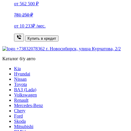
от 562 500 ₽
781 250 ₽
от
10 233₽
/мес.
Купить в кредит
+73832078362
г. Новосибирск, улица Курчатова, 2/2
Каталог б/у авто
Kia
Hyundai
Nissan
Toyota
ВАЗ (Lada)
Volkswagen
Renault
Mercedes-Benz
Chery
Ford
Skoda
Mitsubishi