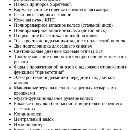
Панель приборов Supervision
Карман в спинке сиденья переднего пассажира
Резиновые коврики в салоне
Кожаная ручка КПП
Полноразмерное запасное колесо (стальной диск)
Полноразмерное запасное колесо (литой диск)
Открывание багажника кнопкой на ключе
Электростеклоподъемники задние с подсветкой кнопок
Два подголовника для заднего сиденья
Светодиодные дневные ходовые огни (LED)
Тройное мигание поворотников при неполном нажатии
рычага
Фары с прожекторной линзой с задержкой отключения и
функцией "приветствия"
Электростеклоподъемники передние с подсветкой
кнопок
Макияжные зеркала в солнцезащитных козырьках с
крышками
Мультифункциональное рулевое колесо
Боковые подушки безопасности водителя и переднего
пассажира
Кондиционер
Центральный замок
Иммобилайзер
Боковые зеркала с повторителями указателей поворота