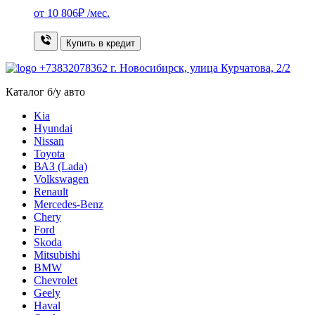
от
10 806₽
/мес.
Купить в кредит
+73832078362
г. Новосибирск, улица Курчатова, 2/2
Каталог б/у авто
Kia
Hyundai
Nissan
Toyota
ВАЗ (Lada)
Volkswagen
Renault
Mercedes-Benz
Chery
Ford
Skoda
Mitsubishi
BMW
Chevrolet
Geely
Haval