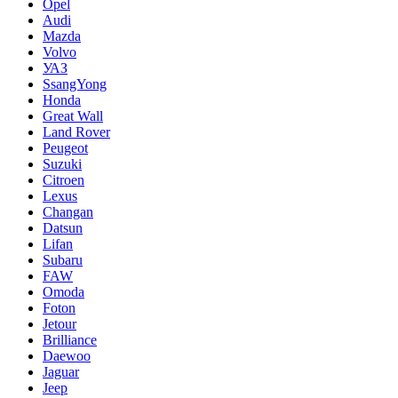
Opel
Audi
Mazda
Volvo
УАЗ
SsangYong
Honda
Great Wall
Land Rover
Peugeot
Suzuki
Citroen
Lexus
Changan
Datsun
Lifan
Subaru
FAW
Omoda
Foton
Jetour
Brilliance
Daewoo
Jaguar
Jeep