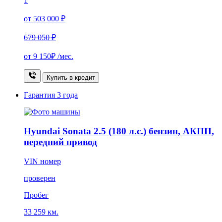
1
от 503 000 ₽
679 050 ₽
от
9 150₽
/мес.
Купить в кредит
Гарантия
3 года
Hyundai Sonata 2.5 (180 л.с.) бензин, АКПП,
передний привод
VIN номер
проверен
Пробег
33 259 км.