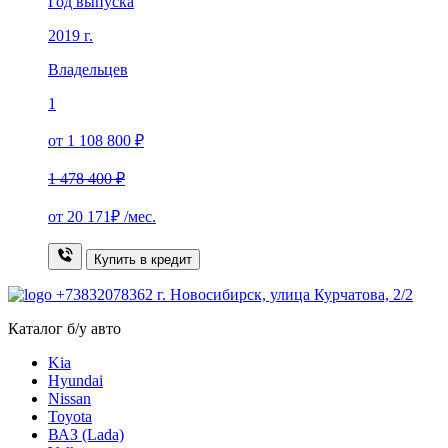
Год выпуска
2019 г.
Владельцев
1
от 1 108 800 ₽
1 478 400 ₽
от
20 171₽
/мес.
Купить в кредит
+73832078362
г. Новосибирск, улица Курчатова, 2/2
Каталог б/у авто
Kia
Hyundai
Nissan
Toyota
ВАЗ (Lada)