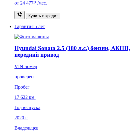
от
24 477₽
/мес.
Купить в кредит
Гарантия
5 лет
Hyundai Sonata 2.5 (180 л.с.) бензин, АКПП,
передний привод
VIN номер
проверен
Пробег
17 622 км.
Год выпуска
2020 г.
Владельцев