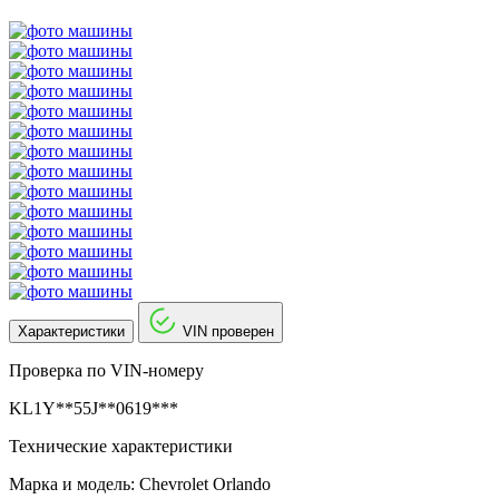
Характеристики
VIN проверен
Проверка по VIN-номеру
KL1Y**55J**0619***
Технические характеристики
Марка и модель: Chevrolet Orlando