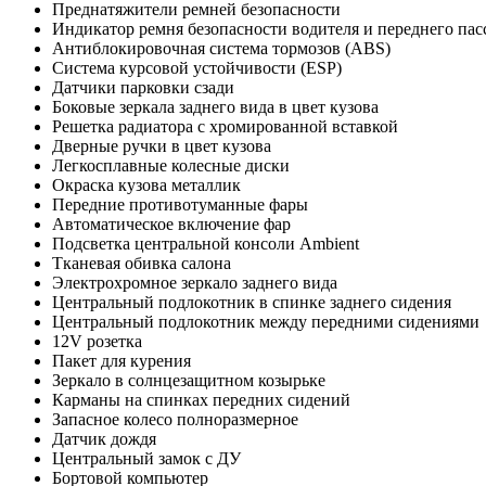
Преднатяжители ремней безопасности
Индикатор ремня безопасности водителя и переднего па
Антиблокировочная система тормозов (ABS)
Система курсовой устойчивости (ESP)
Датчики парковки сзади
Боковые зеркала заднего вида в цвет кузова
Решетка радиатора с хромированной вставкой
Дверные ручки в цвет кузова
Легкосплавные колесные диски
Окраска кузова металлик
Передние противотуманные фары
Автоматическое включение фар
Подсветка центральной консоли Ambient
Тканевая обивка салона
Электрохромное зеркало заднего вида
Центральный подлокотник в спинке заднего сидения
Центральный подлокотник между передними сидениями
12V розетка
Пакет для курения
Зеркало в солнцезащитном козырьке
Карманы на спинках передних сидений
Запасное колесо полноразмерное
Датчик дождя
Центральный замок с ДУ
Бортовой компьютер