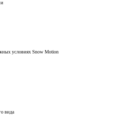
ии
жных условиях Snow Motion
го вида