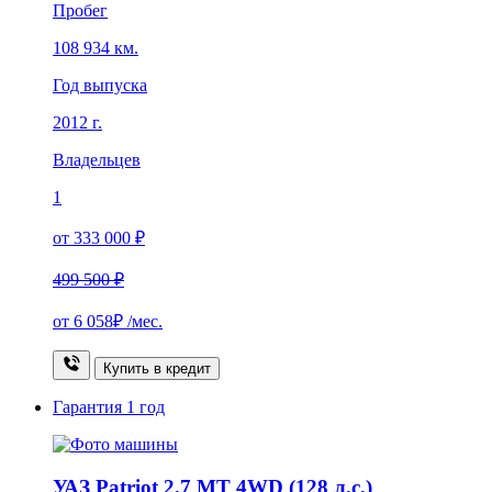
Пробег
108 934 км.
Год выпуска
2012 г.
Владельцев
1
от 333 000 ₽
499 500 ₽
от
6 058₽
/мес.
Купить в кредит
Гарантия
1 год
УАЗ Patriot 2.7 MT 4WD (128 л.с.)