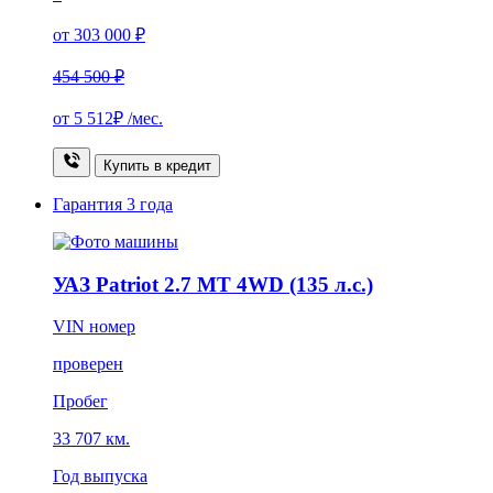
от 303 000 ₽
454 500 ₽
от
5 512₽
/мес.
Купить в кредит
Гарантия
3 года
УАЗ Patriot 2.7 MT 4WD (135 л.с.)
VIN номер
проверен
Пробег
33 707 км.
Год выпуска