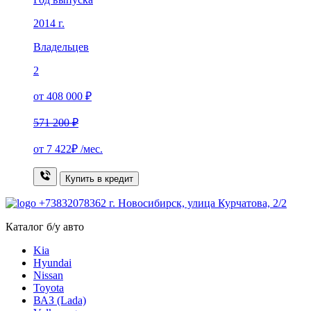
2014 г.
Владельцев
2
от 408 000 ₽
571 200 ₽
от
7 422₽
/мес.
Купить в кредит
+73832078362
г. Новосибирск, улица Курчатова, 2/2
Каталог б/у авто
Kia
Hyundai
Nissan
Toyota
ВАЗ (Lada)