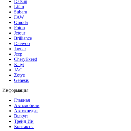
Datsun
Lifan
Subaru
FAW
Omoda
Foton
Jetour
Brilliance
Daewoo
Jaguar
Jeep
CheryExeed
Kaiyi
JAC
Zotye
Genesis
Информация
Главная
Автомобили
Автокредит
Выкуп
Трейд-Ин
Контакты