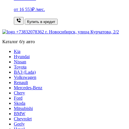
от
16 553₽
/мес.
Купить в кредит
+73832078362
г. Новосибирск, улица Курчатова, 2/2
Каталог б/у авто
Kia
Hyundai
Nissan
Toyota
ВАЗ (Lada)
Volkswagen
Renault
Mercedes-Benz
Chery
Ford
Skoda
Mitsubishi
BMW
Chevrolet
Geely