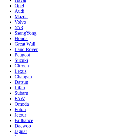
Haval
Opel
Audi
Mazda
Volvo
УАЗ
SsangYong
Honda
Great Wall
Land Rover
Peugeot
Suzuki
Citroen
Lexus
Changan
Datsun
Lifan
Subaru
FAW
Omoda
Foton
Jetour
Brilliance
Daewoo
Jaguar