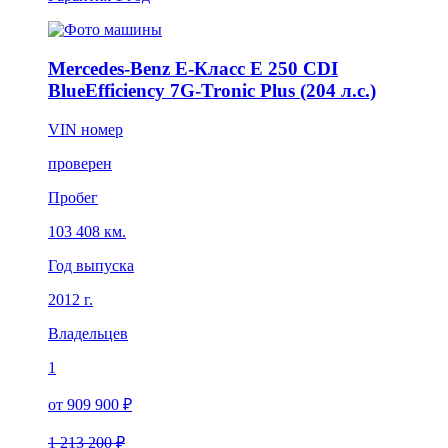
Mercedes-Benz E-Класс E 250 CDI
BlueEfficiency 7G-Tronic Plus (204 л.с.)
VIN номер
проверен
Пробег
103 408 км.
Год выпуска
2012 г.
Владельцев
1
от 909 900 ₽
1 213 200 ₽