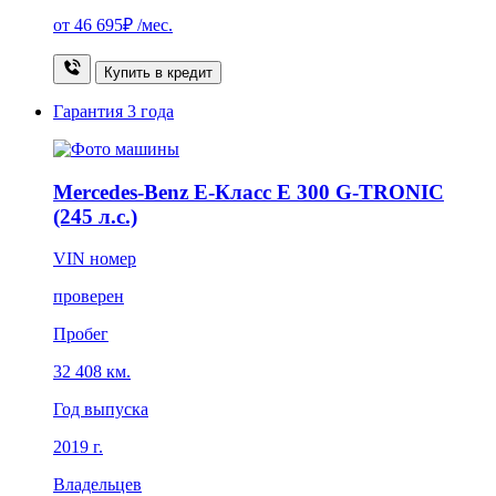
от
46 695₽
/мес.
Купить в кредит
Гарантия
3 года
Mercedes-Benz E-Класс E 300 G-TRONIC
(245 л.с.)
VIN номер
проверен
Пробег
32 408 км.
Год выпуска
2019 г.
Владельцев