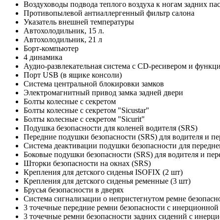
Воздуховоды подвода теплого воздуха к ногам задних па
Противопылевой антиаллергенный фильтр салона
Указатель внешней температуры
Автохолодильник, 15 л.
Автохолодильник, 21 л
Борт-компьютер
4 динамика
Аудио-развлекательная система с CD-ресивером и функц
Порт USB (в ящике консоли)
Система центральной блокировки замков
Электромагнитный привод замка задней двери
Болты колесные с секретом
Болты колесные с секретом "Sicustar"
Болты колесные с секретом "Sicurit"
Подушка безопасности для коленей водителя (SRS)
Передние подушки безопасности (SRS) для водителя и пе
Система деактивации подушки безопасности для переднего
Боковые подушки безопасности (SRS) для водителя и пер
Шторки безопасности на окнах (SRS)
Крепления для детского сиденья ISOFIX (2 шт)
Крепления для детского сиденья ременные (3 шт)
Брусья безопасности в дверях
Система сигнализации о непристегнутом ремне безопасно
3 точечные передние ремни безопасности с инерционной
3 точечные ремни безопасности задних сидений с инерц