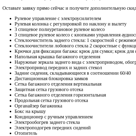
Оставьте заявку прямо сейчас и получите дополнительную ски
Рулевое управление с электроусилителем
Рулевая колонка с регулировкой по наклону и вылету
3 спицевое полиуретановое рулевое колесо
3 спицевое рулевое колесо с кнопками управления аудио
Стеклоочиститель заднего стекла: 1 скоростной с режим
Стеклоочистители лобового стекла 2 скоростные с функ
Крючки для фиксации багажа: крюк для сумки; крюк для ф
Напольная крышка багажного отделения
Наружные зеркала заднего вида с электроприводом, обог
Электропривод передних и задних стекол
Задние сидения, складывающиеся в соотношении 60/40
Дистанционная блокировка замков
Сетка багажного отделения вертикальная
Защитная сетка грузового отсека
Сетка багажного отделения горизонтальная
Продольная сетка грузового отсека
Органайзер багажника
Бокс на крышу
Кондиционер с ручным управлением
Электрообогрев заднего стекла
Электроподогрев передних сидений
Отопитель