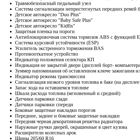
Травмобезопасный педальный узел
Система сигнализации непристегнутых передних ремей бе
Детское автокресло "Duo Plus"
Детское автокресло "Baby Safe Plus"
Детское автокресло "Kidfix"
Защитная пленка на пороги
Антиблокировочная система тормозов ABS с функцией EB
Система курсовой устойчивости (ESP)
Усилитель экстренного торможения BAS
Противооткатное устройство
Индикатор положения селектора КП
Индикация не закрытой двери (дисплей борт- компьютера
Зуммер напоминания об оставленном ключе зажигания и
Индикатор режима трансмиссии
Сигнализация низкого уровня топлива в баке (на дисплее
Запас хода на оставшемся топливе
Шкала расхода топлива (мгновенный и средний)
Датчики парковки сзади
Датчики парковки спереди
Боковые защитные накладки порогов
Передние, задние и боковые защитные накладки
Передняя черная декоративная решетка радиатора
Наружные ручки дверей, окрашенные в цвет кузова
Расширители колесных арок
Шины 205/60 R16