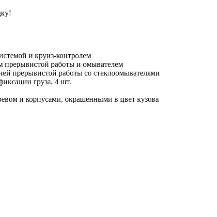
дку!
системой и круиз-контролем
ом прерывистой работы и омывателем
цией прерывистой работы со стеклоомывателями
иксации груза, 4 шт.
ревом и корпусами, окрашенными в цвет кузова