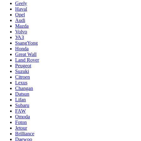
Geely
Haval
Opel
Audi
Mazda
Volvo
УАЗ
SsangYong
Honda
Great Wall
Land Rover
Peugeot
Suzuki
Citroen
Lexus
Changan
Datsun
Lifan
Subaru
FAW
Omoda
Foton
Jetour
Brilliance
Daewoo