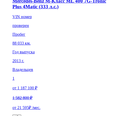
Mercedes-Benz M-Класс ML 400 7G-Tronic
Plus 4Matic (333 л.с.)
VIN номер
проверен
Пробег
88 033 км.
Год выпуска
2013 г.
Владельцев
1
от 1 187 100 ₽
1 582 800 ₽
от
21 595₽
/мес.