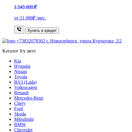
1 545 600 ₽
от
21 088₽
/мес.
Купить в кредит
+73832078362
г. Новосибирск, улица Курчатова, 2/2
Каталог б/у авто
Kia
Hyundai
Nissan
Toyota
ВАЗ (Lada)
Volkswagen
Renault
Mercedes-Benz
Chery
Ford
Skoda
Mitsubishi
BMW
Chevrolet