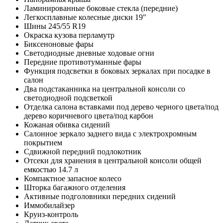
Ламинированные боковые стекла (передние)
Легкосплавные колесные диски 19"
Шины 245/55 R19
Окраска кузова перламутр
Биксеноновые фары
Светодиодные дневные ходовые огни
Передние противотуманные фары
Функция подсветки в боковых зеркалах при посадке в
салон
Два подстаканника на центральной консоли со
светодиодной подсветкой
Отделка салона вставками под дерево черного цвета/под
дерево коричневого цвета/под карбон
Кожаная обивка сидений
Салонное зеркало заднего вида с электрохромным
покрытием
Сдвижной передний подлокотник
Отсеки для хранения в центральной консоли общей
емкостью 14.7 л
Компактное запасное колесо
Шторка багажного отделения
Активные подголовники передних сидений
Иммобилайзер
Круиз-контроль