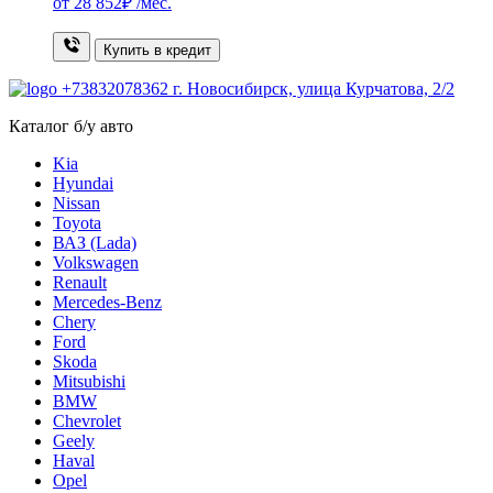
от
28 852₽
/мес.
Купить в кредит
+73832078362
г. Новосибирск, улица Курчатова, 2/2
Каталог б/у авто
Kia
Hyundai
Nissan
Toyota
ВАЗ (Lada)
Volkswagen
Renault
Mercedes-Benz
Chery
Ford
Skoda
Mitsubishi
BMW
Chevrolet
Geely
Haval
Opel