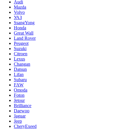
Audi
Mazda
Volvo
УАЗ
SsangYong
Honda
Great Wall
Land Rover
Peugeot
Suzuki
Citroen
Lexus
Changan
Datsun
Lifan
Subaru
FAW
Omoda
Foton
Jetour
Brilliance
Daewoo
Jaguar
Jeep
CheryExeed