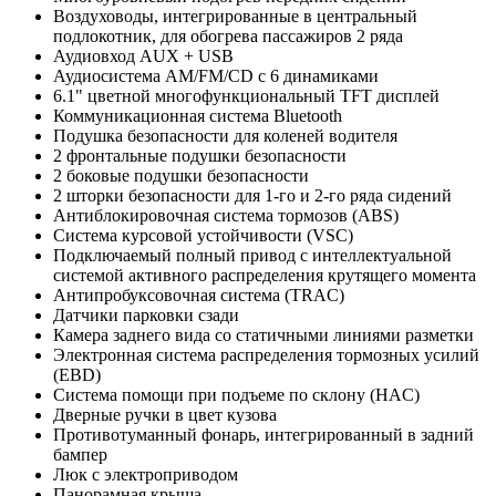
Воздуховоды, интегрированные в центральный
подлокотник, для обогрева пассажиров 2 ряда
Аудиовход AUX + USB
Аудиосистема AM/FM/CD с 6 динамиками
6.1" цветной многофункциональный TFT дисплей
Коммуникационная система Bluetooth
Подушка безопасности для коленей водителя
2 фронтальные подушки безопасности
2 боковые подушки безопасности
2 шторки безопасности для 1-го и 2-го ряда сидений
Антиблокировочная система тормозов (ABS)
Система курсовой устойчивости (VSC)
Подключаемый полный привод с интеллектуальной
системой активного распределения крутящего момента
Антипробуксовочная система (TRAC)
Датчики парковки сзади
Камера заднего вида со статичными линиями разметки
Электронная система распределения тормозных усилий
(EBD)
Система помощи при подъеме по склону (HAC)
Дверные ручки в цвет кузова
Противотуманный фонарь, интегрированный в задний
бампер
Люк с электроприводом
Панорамная крыша