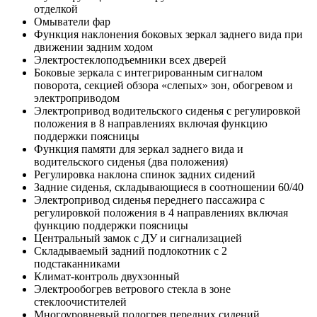
отделкой
Омыватели фар
Функция наклонения боковых зеркал заднего вида при
движении задним ходом
Электростеклоподъемники всех дверей
Боковые зеркала с интегрированным сигналом
поворота, секцией обзора «слепых» зон, обогревом и
электроприводом
Электропривод водительского сиденья с регулировкой
положения в 8 направлениях включая функцию
поддержки поясницы
Функция памяти для зеркал заднего вида и
водительского сиденья (два положения)
Регулировка наклона спинок задних сидений
Задние сиденья, складывающиеся в соотношении 60/40
Электропривод сиденья переднего пассажира с
регулировкой положения в 4 направлениях включая
функцию поддержки поясницы
Центральный замок с ДУ и сигнализацией
Складываемый задний подлокотник с 2
подстаканниками
Климат-контроль двухзонный
Электрообогрев ветрового стекла в зоне
стеклоочистителей
Многоуровневый подогрев передних сидений