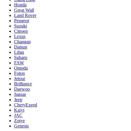
Honda
Great Wall
Land Rover
Peugeot
Suzuki
Citroen
Lexus
Changan
Datsun
Lifan
Subaru
FAW
Omoda
Foton
Jetour
Brilliance
Daewoo
Jaguar
Jeep
CheryExeed
Kaiyi
JAC
Zotye
Genesis