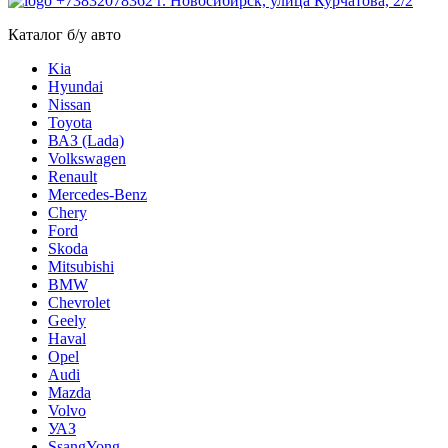
+73832078362
г. Новосибирск, улица Курчатова, 2/2
Каталог б/у авто
Kia
Hyundai
Nissan
Toyota
ВАЗ (Lada)
Volkswagen
Renault
Mercedes-Benz
Chery
Ford
Skoda
Mitsubishi
BMW
Chevrolet
Geely
Haval
Opel
Audi
Mazda
Volvo
УАЗ
SsangYong