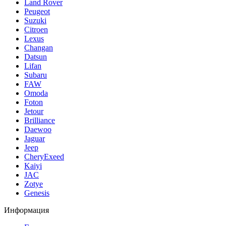
Land Rover
Peugeot
Suzuki
Citroen
Lexus
Changan
Datsun
Lifan
Subaru
FAW
Omoda
Foton
Jetour
Brilliance
Daewoo
Jaguar
Jeep
CheryExeed
Kaiyi
JAC
Zotye
Genesis
Информация