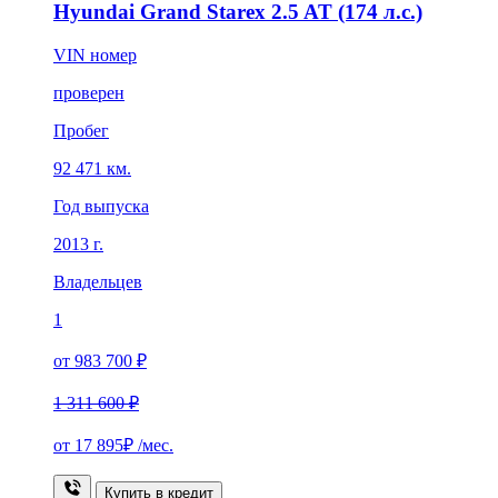
Hyundai Grand Starex 2.5 AT (174 л.с.)
VIN номер
проверен
Пробег
92 471 км.
Год выпуска
2013 г.
Владельцев
1
от 983 700 ₽
1 311 600 ₽
от
17 895₽
/мес.
Купить в кредит