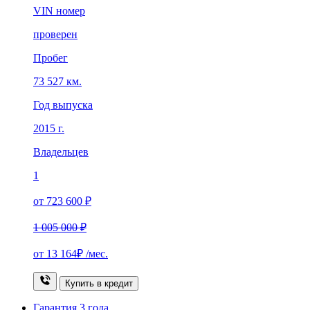
VIN номер
проверен
Пробег
73 527 км.
Год выпуска
2015 г.
Владельцев
1
от 723 600 ₽
1 005 000 ₽
от
13 164₽
/мес.
Купить в кредит
Гарантия
3 года