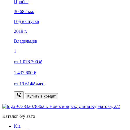
Пробег
30 682 км.
Год выпуска
2019 г.
Владельцев
1
от 1 078 200 ₽
1 437 600 ₽
от
19 614₽
/мес.
Купить в кредит
+73832078362
г. Новосибирск, улица Курчатова, 2/2
Каталог б/у авто
Kia