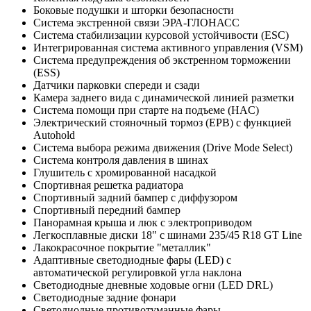
Боковые подушки и шторки безопасности
Система экстренной связи ЭРА-ГЛОНАСС
Система стабилизации курсовой устойчивости (ESC)
Интегрированная система активного управления (VSM)
Система предупреждения об экстренном торможении
(ESS)
Датчики парковки спереди и сзади
Камера заднего вида с динамической линией разметки
Система помощи при старте на подъеме (HAC)
Электрический стояночный тормоз (EPB) c функцией
Autohold
Система выбора режима движения (Drive Mode Select)
Система контроля давления в шинах
Глушитель с хромированной насадкой
Спортивная решетка радиатора
Спортивный задний бампер с диффузором
Спортивный передний бампер
Панорамная крыша и люк с электроприводом
Легкосплавные диски 18" с шинами 235/45 R18 GT Line
Лакокрасочное покрытие "металлик"
Адаптивные светодиодные фары (LED) с
автоматической регулировкой угла наклона
Светодиодные дневные ходовые огни (LED DRL)
Светодиодные задние фонари
Светодиодные противотуманные фары