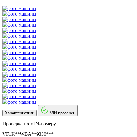
Характеристики
VIN проверен
Проверка по VIN-номеру
VF1K**WBA**9330***