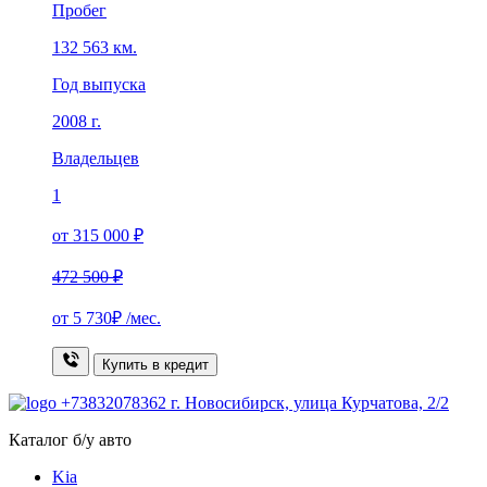
Пробег
132 563 км.
Год выпуска
2008 г.
Владельцев
1
от 315 000 ₽
472 500 ₽
от
5 730₽
/мес.
Купить в кредит
+73832078362
г. Новосибирск, улица Курчатова, 2/2
Каталог б/у авто
Kia