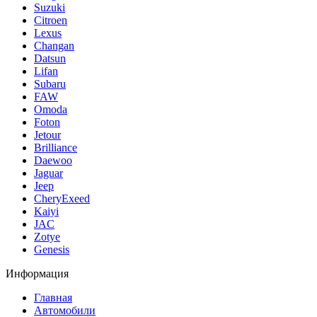
Suzuki
Citroen
Lexus
Changan
Datsun
Lifan
Subaru
FAW
Omoda
Foton
Jetour
Brilliance
Daewoo
Jaguar
Jeep
CheryExeed
Kaiyi
JAC
Zotye
Genesis
Информация
Главная
Автомобили