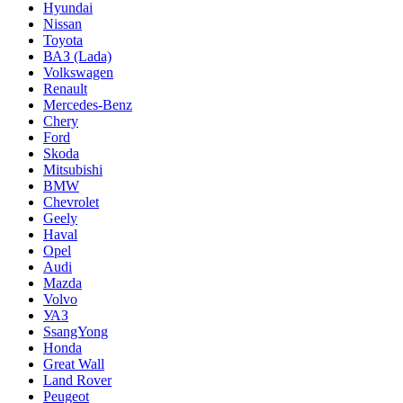
Hyundai
Nissan
Toyota
ВАЗ (Lada)
Volkswagen
Renault
Mercedes-Benz
Chery
Ford
Skoda
Mitsubishi
BMW
Chevrolet
Geely
Haval
Opel
Audi
Mazda
Volvo
УАЗ
SsangYong
Honda
Great Wall
Land Rover
Peugeot