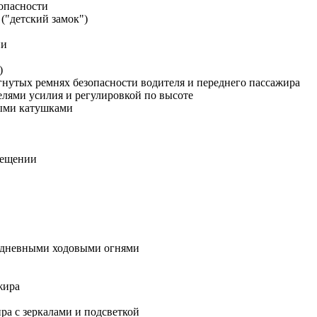
опасности
("детский замок")
ии
)
гнутых ремнях безопасности водителя и переднего пассажира
елями усилия и регулировкой по высоте
ными катушками
вещении
D дневными ходовыми огнями
жира
ра с зеркалами и подсветкой