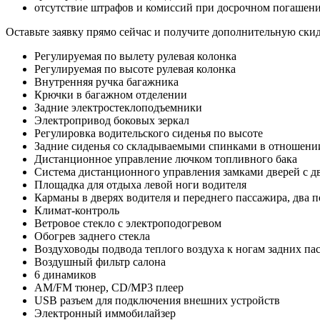
отсутствие штрафов и комиссий при досрочном погашен
Оставьте заявку прямо сейчас и получите дополнительную ски
Регулируемая по вылету рулевая колонка
Регулируемая по высоте рулевая колонка
Внутренняя ручка багажника
Крючки в багажном отделении
Задние электростеклоподъемники
Электропривод боковых зеркал
Регулировка водительского сиденья по высоте
Задние сиденья со складываемыми спинками в отношении
Дистанционное управление лючком топливного бака
Cистема дистанционного управления замками дверей с д
Площадка для отдыха левой ноги водителя
Карманы в дверях водителя и переднего пассажира, два 
Климат-контроль
Ветровое стекло с электроподогревом
Обогрев заднего стекла
Воздуховоды подвода теплого воздуха к ногам задних па
Воздушный фильтр салона
6 динамиков
AM/FM тюнер, CD/MP3 плеер
USB разъем для подключения внешних устройств
Электронный иммобилайзер