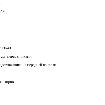
ии
дку!
 60/40
вумя передатчиками
подстаканника на передней консоли
ссажиров