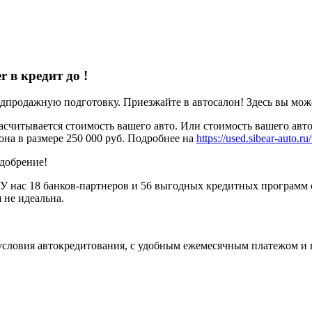
r в кредит до
!
родажную подготовку. Приезжайте в автосалон! Здесь вы можете
считывается стоимость вашего авто. Или стоимость вашего авто
она в размере 250 000 руб. Подробнее на
https://used.sibear-auto.ru/
одобрение!
У нас 18 банков-партнеров и 56 выгодных кредитных программ 
 не идеальна.
условия автокредитования, с удобным ежемесячным платежом и