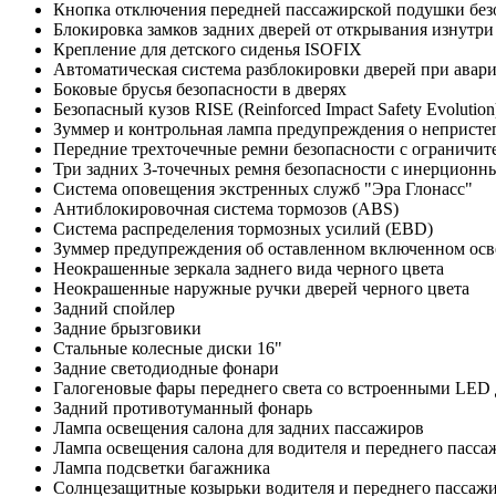
Кнопка отключения передней пассажирской подушки без
Блокировка замков задних дверей от открывания изнутри 
Крепление для детского сиденья ISOFIX
Автоматическая система разблокировки дверей при авар
Боковые брусья безопасности в дверях
Безопасный кузов RISE (Reinforced Impact Safety Evolution
Зуммер и контрольная лампа предупреждения о непристе
Передние трехточечные ремни безопасности с ограничит
Три задних 3-точечных ремня безопасности с инерцион
Система оповещения экстренных служб "Эра Глонасс"
Антиблокировочная система тормозов (ABS)
Система распределения тормозных усилий (EBD)
Зуммер предупреждения об оставленном включенном ос
Неокрашенные зеркала заднего вида черного цвета
Неокрашенные наружные ручки дверей черного цвета
Задний спойлер
Задние брызговики
Стальные колесные диски 16"
Задние светодиодные фонари
Галогеновые фары переднего света со встроенными LE
Задний противотуманный фонарь
Лампа освещения салона для задних пассажиров
Лампа освещения салона для водителя и переднего пасса
Лампа подсветки багажника
Солнцезащитные козырьки водителя и переднего пассажи