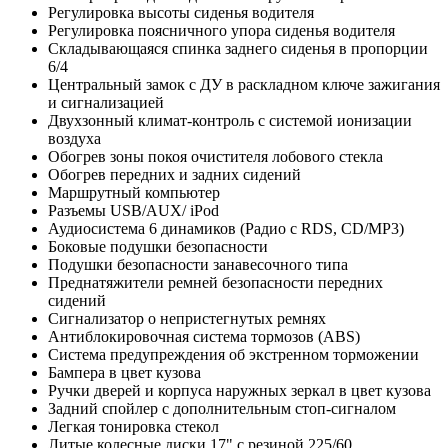
Регулировка высоты сиденья водителя
Регулировка поясничного упора сиденья водителя
Складывающаяся спинка заднего сиденья в пропорции
6/4
Центральный замок с ДУ в раскладном ключе зажигания
и сигнализацией
Двухзонный климат-контроль с системой ионизации
воздуха
Обогрев зоны покоя очистителя лобового стекла
Обогрев передних и задних сидений
Маршрутный компьютер
Разъемы USB/AUX/ iPod
Аудиосистема 6 динамиков (Радио с RDS, СD/MP3)
Боковые подушки безопасности
Подушки безопасности занавесочного типа
Преднатяжители ремней безопасности передних
сидений
Сигнализатор о непристегнутых ремнях
Антиблокировочная система тормозов (ABS)
Система предупреждения об экстренном торможении
Бампера в цвет кузова
Ручки дверей и корпуса наружных зеркал в цвет кузова
Задний спойлер с дополнительным стоп-сигналом
Легкая тонировка стекол
Литые колесные диски 17" с резиной 225/60