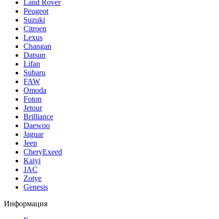
Land Rover
Peugeot
Suzuki
Citroen
Lexus
Changan
Datsun
Lifan
Subaru
FAW
Omoda
Foton
Jetour
Brilliance
Daewoo
Jaguar
Jeep
CheryExeed
Kaiyi
JAC
Zotye
Genesis
Информация