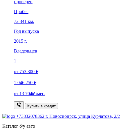
проверен
Пробег
72 341 км.
Год выпуска
2015 г.
Владельцев
1
от 753 300 ₽
1 046 250 ₽
от
13 704₽
/мес.
Купить в кредит
+73832078362
г. Новосибирск, улица Курчатова, 2/2
Каталог б/у авто