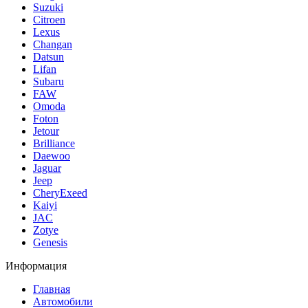
Suzuki
Citroen
Lexus
Changan
Datsun
Lifan
Subaru
FAW
Omoda
Foton
Jetour
Brilliance
Daewoo
Jaguar
Jeep
CheryExeed
Kaiyi
JAC
Zotye
Genesis
Информация
Главная
Автомобили