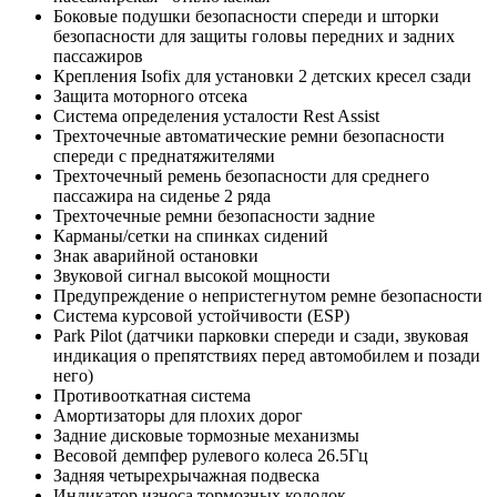
Боковые подушки безопасности спереди и шторки
безопасности для защиты головы передних и задних
пассажиров
Крепления Isofix для установки 2 детских кресел сзади
Защита моторного отсека
Система определения усталости Rest Assist
Трехточечные автоматические ремни безопасности
спереди с преднатяжителями
Трехточечный ремень безопасности для среднего
пассажира на сиденье 2 ряда
Трехточечные ремни безопасности задние
Карманы/сетки на спинках сидений
Знак аварийной остановки
Звуковой сигнал высокой мощности
Предупреждение о непристегнутом ремне безопасности
Система курсовой устойчивости (ESP)
Park Pilot (датчики парковки спереди и сзади, звуковая
индикация о препятствиях перед автомобилем и позади
него)
Противооткатная система
Амортизаторы для плохих дорог
Задние дисковые тормозные механизмы
Весовой демпфер рулевого колеса 26.5Гц
Задняя четырехрычажная подвеска
Индикатор износа тормозных колодок