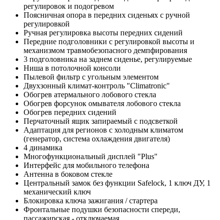
регулировок и подогревом
Поясничная опора в передних сиденьях с ручной
регулировкой
Ручная регулировка высоты передних сидений
Передние подголовники с регулировкой высоты и
механизмом травмобезопасного демпфирования
3 подголовника на заднем сиденье, регулируемые
Ниша в потолочной консоли
Пылевой фильтр с угольным элементом
Двухзонный климат-контроль "Climatronic"
Обогрев атермального лобового стекла
Обогрев форсунок омывателя лобового стекла
Обогрев передних сидений
Перчаточный ящик запираемый с подсветкой
Адаптация для регионов с холодным климатом
(генератор, система охлаждения двигателя)
4 динамика
Многофункциональный дисплей "Plus"
Интерфейс для мобильного телефона
Антенна в боковом стекле
Центральный замок без функции Safelock, 1 ключ ДУ, 1
механический ключ
Блокировка ключа зажигания / стартера
Фронтальные подушки безопасности спереди,
пассажирская - отключаемая