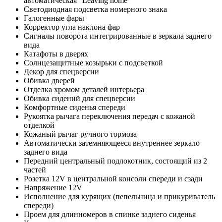
автоматическая "Leaving home"
Светодиодная подсветка номерного знака
Галогенные фары
Корректор угла наклона фар
Сигналы поворота интегрированные в зеркала заднего
вида
Катафоты в дверях
Солнцезащитные козырьки с подсветкой
Декор для спецверсии
Обивка дверей
Отделка хромом деталей интерьера
Обивка сидений для спецверсии
Комфортные сиденья спереди
Рукоятка рычага переключения передач с кожаной
отделкой
Кожаный рычаг ручного тормоза
Автоматически затемняющееся внутреннее зеркало
заднего вида
Передний центральный подлокотник, состоящий из 2
частей
Розетка 12V в центральной консоли спереди и сзади
Напряжение 12V
Исполнение для курящих (пепельница и прикуриватель
спереди)
Проем для длинномеров в спинке заднего сиденья