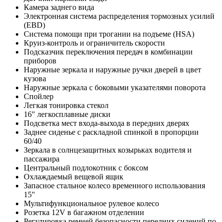
Камера заднего вида
Электронная система распределения тормозных усилий
(EBD)
Система помощи при трогании на подъеме (HSА)
Круиз-контроль и ограничитель скорости
Подсказчик переключения передач в комбинации
приборов
Наружные зеркала и наружные ручки дверей в цвет
кузова
Наружные зеркала с боковыми указателями поворота
Спойлер
Легкая тонировка стекол
16" легкосплавные диски
Подсветка мест входа-выхода в передних дверях
Заднее сиденье с раскладной спинкой в пропорции
60/40
Зеркала в солнцезащитных козырьках водителя и
пассажира
Центральный подлокотник с боксом
Охлаждаемый вещевой ящик
Запасное стальное колесо временного использования
15"
Мультифункциональное рулевое колесо
Розетка 12V в багажном отделении
Регулировка ремней безопасности передних сидений по