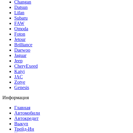
Changan
Datsun
Lifan
Subaru
FAW
Omoda
Foton
Jetour
Brilliance
Daewoo
Jaguar
Jeep
CheryExeed
Kaiyi
JAC
Zotye
Genesis
Информация
Главная
Автомобили
Автокредит
Выкуп
Трейд-Ин