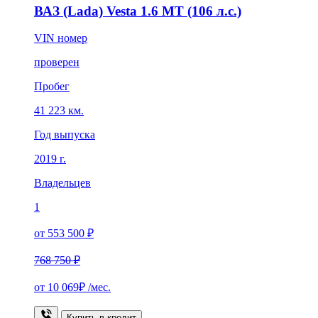
ВАЗ (Lada) Vesta 1.6 MT (106 л.с.)
VIN номер
проверен
Пробег
41 223 км.
Год выпуска
2019 г.
Владельцев
1
от 553 500 ₽
768 750 ₽
от
10 069₽
/мес.
Купить в кредит