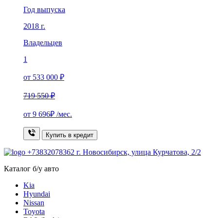
Год выпуска
2018 г.
Владельцев
1
от 533 000 ₽
719 550 ₽
от
9 696₽
/мес.
Купить в кредит
+73832078362
г. Новосибирск, улица Курчатова, 2/2
Каталог б/у авто
Kia
Hyundai
Nissan
Toyota