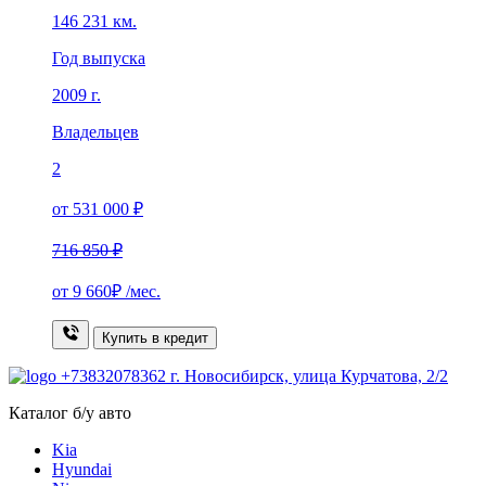
146 231 км.
Год выпуска
2009 г.
Владельцев
2
от 531 000 ₽
716 850 ₽
от
9 660₽
/мес.
Купить в кредит
+73832078362
г. Новосибирск, улица Курчатова, 2/2
Каталог б/у авто
Kia
Hyundai