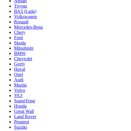
Nissan
Toyota
ВАЗ (Lada)
Volkswagen
Renault
Mercedes-Benz
Chery
Ford
Skoda
Mitsubishi
BMW
Chevrolet
Geely
Haval
Opel
Audi
Mazda
Volvo
УАЗ
SsangYong
Honda
Great Wall
Land Rover
Peugeot
Suzuki