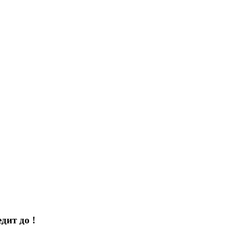
едит до
!