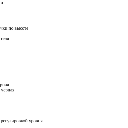
ии
и
очки по высоте
ителя
ерная
 черная
 регулировкой уровня