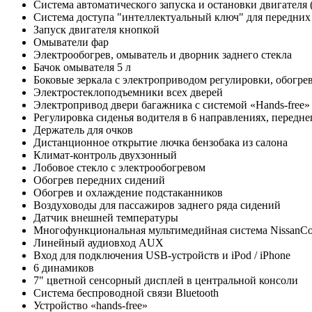
Система автоматического запуска и остановки двигателя (S
Система доступа "интеллектуальный ключ" для передних
Запуск двигателя кнопкой
Омыватели фар
Электрообогрев, омыватель и дворник заднего стекла
Бачок омывателя 5 л
Боковые зеркала с электроприводом регулировки, обогр
Электростеклоподъемники всех дверей
Электропривод двери багажника с системой «Hands-free»
Регулировка сиденья водителя в 6 направлениях, передне
Держатель для очков
Дистанционное открытие лючка бензобака из салона
Климат-контроль двухзонный
Лобовое стекло с электрообогревом
Обогрев передних сидений
Обогрев и охлаждение подстаканников
Воздуховоды для пассажиров заднего ряда сидений
Датчик внешней температуры
Многофункциональная мультимедийная система NissanCo
Линейный аудиовход AUX
Вход для подключения USB-устройств и iPod / iPhone
6 динамиков
7" цветной сенсорный дисплей в центральной консоли
Система беспроводной связи Bluetooth
Устройство «hands-free»