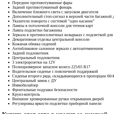
Передние противотуманные фары
Задний противотуманный фонарь
Включение ближнего света с запуском двигателя
Дополнительный стоп-сигнал в верхней части багажной 
Указатели поворота с системой "одно касание"
Лампы в потолочной консоли для чтения карт
Лампа подсветки багажника
Зеркала в противосолнечных козырьках с подсветкой для
Декоративная отделка центральной консоли
Кожаная обивка сидений
Антибликовое салонное зеркало с автозатемнением
Задний подлокотник
Центральный подлокотник
3 электророзетки на 12V
Полноразмерное запасное колесо 225/65 R17
Водительское сиденье с поясничной поддержкой
Сиденья второго ряда, складывающиеся в пропорции 60/
Центральный замок с ДУ
Иммобилайзер
Фронтальные подушки безопасности
Круиз-контроль
Внешние хромированные ручки открывания дверей
Регулировка яркости подсветки приборной панели