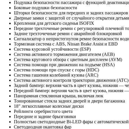
Подушка безопасности пассажира с функцией деактивац
Боковые подушки безопасности
Шторки безопасности для передних и задних пассажиров
Дверные замки с защитой от случайного открытия детьм
Крепления для детского сиденья ISOFIX
Передние трехточеные ремни с регулировкой плечевой т
Задние трехточечные ремни с аварийной блокировкой
Сигнализатор о непристегнутом ремне безопасности вод
Тормозная система с ABS, Nissan Brake Assist и EBD
Система курсовой устойчивости (ESP)
Система активного торможения двигателем (AEB)
Система кругового обзора с цветным дисплеем (AVM)
Система помощи при движении на подъеме (HSA)
Система помощи при спуске с горы (HDC)
Система гашения колебаний кузова (ARC)
Система активного контроля траектории движения (ATC)
Задний бампер: верхняя часть в цвет кузова, нижняя — ч
Передний бампер: верхняя часть в цвет кузова, нижняя —
Панорамная стеклянная крыша, включая люк
Тонированные стекла задних дверей и двери багажника
18" легкосплавные колесные диски
Рейлинги серебристого цвета
Передние и задние брызговики
Полностью светодиодные Bi-LED фары с автоматической
Светодиодная окантовка фар