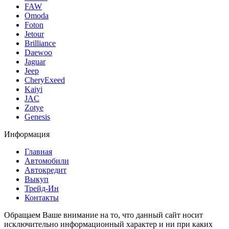
FAW
Omoda
Foton
Jetour
Brilliance
Daewoo
Jaguar
Jeep
CheryExeed
Kaiyi
JAC
Zotye
Genesis
Информация
Главная
Автомобили
Автокредит
Выкуп
Трейд-Ин
Контакты
Обращаем Ваше внимание на то, что данный сайт носит
исключительно информационный характер и ни при каких