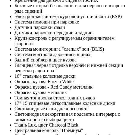
Крепление для детского сиденья ISOFIX
Боковые шторки безопасности для первого и второго
ряда сидений
Электронная система курсовой устойчивости (ESP)
Система помощи при парковке
Датчики парковки сзади
Датчики парковки передние и задние
Круиз-контроль с регулируемым ограничителем
скорости
Система мониторинга "слепых" зон (BLIS)
Система контроля давления в шинах
Задний спойлер в цвет кузова
Глянцевая черная отделка верхней и нижней секции
решетки радиатора
16" стальные колесные диски
Окраска кузова Frozen White
Окраска кузова - Red Candy металлик
Окраска кузова металлик
Темная тонировка стекол задних рядов
17" 15-спицевые легкосплавные колесные диски
Светодиодные огни дневного света
Светодиодная декоративная подсветка интерьера с
возможностью выбора цвета
Ткань Lux, цвет Сharcoal Black
Центральная консоль "Премиум"