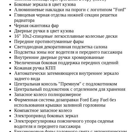
Боковые зеркала в цвет кузова
Алюминиевые накладки на пороги с логотипом "Ford"
Глянцевая черная отделка нижней секции решетки
радиатора
Черная окантовка фар
Дверные ручки в цвет кузова
16" 10х2-спицевые легкосплавные колесные диски
Передние противотуманные фары
Светодиодная декоративная подсветка салона
Подсветка зоны ног водителя и переднего пассажира
Внутренние дверные ручки хромированные
Увеличенная боковая поддержка передних сидений
Кожаная ручка КПП
Автоматически затемняющееся внутреннее зеркало
заднего вида
Центральная консоль "Премиум" с подлокотником
Центральный подлокотник с отделением для хранения
Запасное колесо полноразмерное
Фирменная система дозаправки Ford Easy Fuel без
использования крышки заливной горловины
Компактное запасное колесо
Электропривод боковых зеркал
Электрорегулировка поясничного упора сиденья
водителя и переднего пассажира
Биксеноновые фары головного света с автоматическим