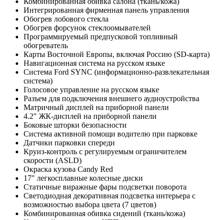
Комбинированная обивка салона (ткань/кожа)
Интегрированная фирменная панель управления
Обогрев лобового стекла
Обогрев форсунок стеклоомывателей
Программируемый предпусковой топливный
обогреватель
Карты Восточной Европы, включая Россию (SD-карта)
Навигационная система на русском языке
Система Ford SYNC (информационно-развлекательная
система)
Голосовое управление на русском языке
Разъем для подключения внешнего аудиоустройства
Матричный дисплей на приборной панели
4.2" ЖК-дисплей на приборной панели
Боковые шторки безопасности
Система активной помощи водителю при парковке
Датчики парковки спереди
Круиз-контроль c регулируемым ограничителем
скорости (ASLD)
Окраска кузова Candy Red
17" легкосплавные колесные диски
Статичные виражные фары подсветки поворота
Светодиодная декоративная подсветка интерьера с
возможностью выбора цвета (7 цветов)
Комбинированная обивка сидений (ткань/кожа)