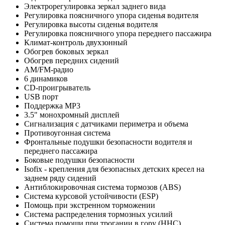
Электрорегулировка зеркал заднего вида
Регулировка поясничного упора сиденья водителя
Регулировка высоты сиденья водителя
Регулировка поясничного упора переднего пассажира
Климат-контроль двухзонный
Обогрев боковых зеркал
Обогрев передних сидений
AM/FM-радио
6 динамиков
CD-проигрыватель
USB порт
Поддержка MP3
3.5" монохромный дисплей
Сигнализация с датчиками периметра и объема
Противоугонная система
Фронтальные подушки безопасности водителя и
переднего пассажира
Боковые подушки безопасности
Isofix - крепления для безопасных детских кресел на
заднем ряду сидений
Антиблокировочная система тормозов (ABS)
Система курсовой устойчивости (ESP)
Помощь при экстренном торможении
Система распределения тормозных усилий
Система помощи при трогании в гору (HHC)