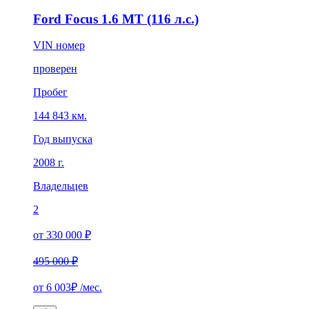
Ford Focus 1.6 MT (116 л.с.)
VIN номер
проверен
Пробег
144 843 км.
Год выпуска
2008 г.
Владельцев
2
от 330 000 ₽
495 000 ₽
от
6 003₽
/мес.