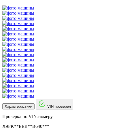
Характеристики
VIN проверен
Проверка по VIN-номеру
X9FK**EEB**B640***