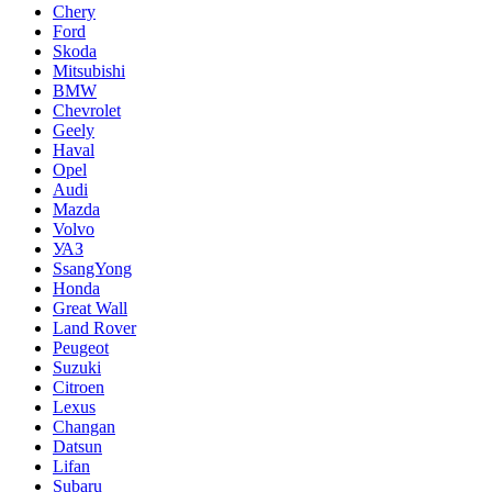
Chery
Ford
Skoda
Mitsubishi
BMW
Chevrolet
Geely
Haval
Opel
Audi
Mazda
Volvo
УАЗ
SsangYong
Honda
Great Wall
Land Rover
Peugeot
Suzuki
Citroen
Lexus
Changan
Datsun
Lifan
Subaru