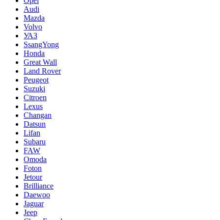
Opel
Audi
Mazda
Volvo
УАЗ
SsangYong
Honda
Great Wall
Land Rover
Peugeot
Suzuki
Citroen
Lexus
Changan
Datsun
Lifan
Subaru
FAW
Omoda
Foton
Jetour
Brilliance
Daewoo
Jaguar
Jeep