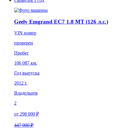
Гарантия
1 год
Geely Emgrand EC7 1.8 MT (126 л.с.)
VIN номер
проверен
Пробег
106 087 км.
Год выпуска
2012 г.
Владельцев
2
от 298 000 ₽
447 000 ₽