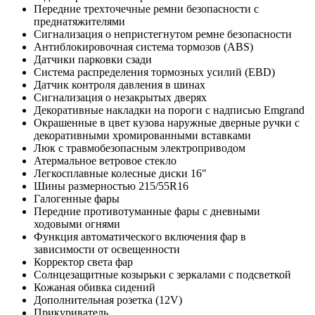
Передние трехточечные ремни безопасности с
преднатяжителями
Сигнализация о непристегнутом ремне безопасности
Антиблокировочная система тормозов (ABS)
Датчики парковки сзади
Система распределения тормозных усилий (EBD)
Датчик контроля давления в шинах
Сигнализация о незакрытых дверях
Декоративные накладки на пороги с надписью Emgrand
Окрашенные в цвет кузова наружные дверные ручки с
декоративными хромированными вставками
Люк с травмобезопасным электроприводом
Атермальное ветровое стекло
Легкосплавные колесные диски 16"
Шины размерностью 215/55R16
Галогенные фары
Передние противотуманные фары с дневными
ходовыми огнями
Функция автоматического включения фар в
зависимости от освещенности
Корректор света фар
Солнцезащитные козырьки с зеркалами с подсветкой
Кожаная обивка сидений
Дополнительная розетка (12V)
Прикуриватель