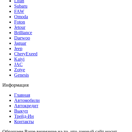
Lifan
Subaru
FAW
Omoda
Foton
Jetour
Brilliance
Daewoo
Jaguar
Jeep
CheryExeed
Kaiyi
JAC
Zotye
Genesis
Информация
Главная
Автомобили
Автокредит
Выкуп
Трейд-Ин
Контакты
Обращаем Ваше внимание на то, что данный сайт носит