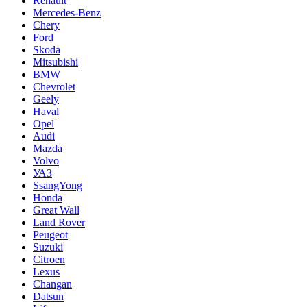
Renault
Mercedes-Benz
Chery
Ford
Skoda
Mitsubishi
BMW
Chevrolet
Geely
Haval
Opel
Audi
Mazda
Volvo
УАЗ
SsangYong
Honda
Great Wall
Land Rover
Peugeot
Suzuki
Citroen
Lexus
Changan
Datsun