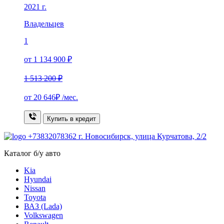
2021 г.
Владельцев
1
от 1 134 900 ₽
1 513 200 ₽
от
20 646₽
/мес.
Купить в кредит
+73832078362
г. Новосибирск, улица Курчатова, 2/2
Каталог б/у авто
Kia
Hyundai
Nissan
Toyota
ВАЗ (Lada)
Volkswagen