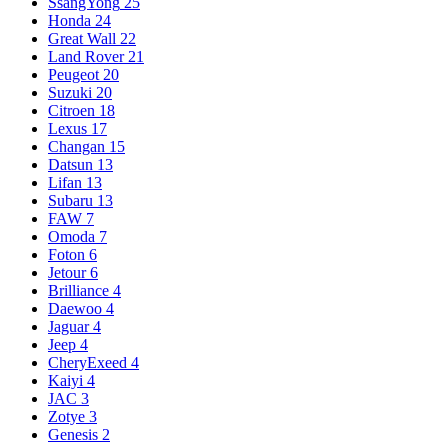
SsangYong
25
Honda
24
Great Wall
22
Land Rover
21
Peugeot
20
Suzuki
20
Citroen
18
Lexus
17
Changan
15
Datsun
13
Lifan
13
Subaru
13
FAW
7
Omoda
7
Foton
6
Jetour
6
Brilliance
4
Daewoo
4
Jaguar
4
Jeep
4
CheryExeed
4
Kaiyi
4
JAC
3
Zotye
3
Genesis
2