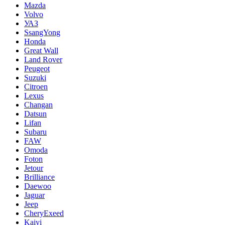
Mazda
Volvo
УАЗ
SsangYong
Honda
Great Wall
Land Rover
Peugeot
Suzuki
Citroen
Lexus
Changan
Datsun
Lifan
Subaru
FAW
Omoda
Foton
Jetour
Brilliance
Daewoo
Jaguar
Jeep
CheryExeed
Kaiyi