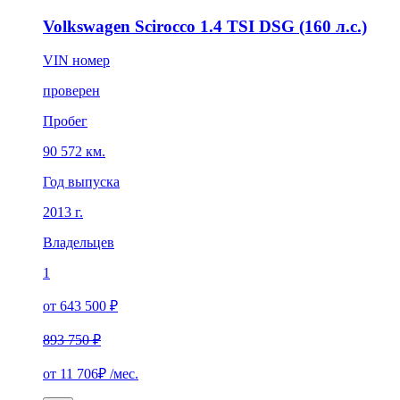
Volkswagen Scirocco 1.4 TSI DSG (160 л.с.)
VIN номер
проверен
Пробег
90 572 км.
Год выпуска
2013 г.
Владельцев
1
от 643 500 ₽
893 750 ₽
от
11 706₽
/мес.