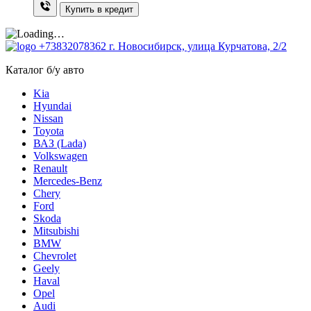
Купить в кредит
+73832078362
г. Новосибирск, улица Курчатова, 2/2
Каталог б/у авто
Kia
Hyundai
Nissan
Toyota
ВАЗ (Lada)
Volkswagen
Renault
Mercedes-Benz
Chery
Ford
Skoda
Mitsubishi
BMW
Chevrolet
Geely
Haval
Opel
Audi