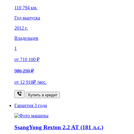
110 794 км.
Год выпуска
2012 г.
Владельцев
1
от 710 100 ₽
986 250 ₽
от
12 918₽
/мес.
Купить в кредит
Гарантия
3 года
SsangYong Rexton 2.2 AT (181 л.с.)