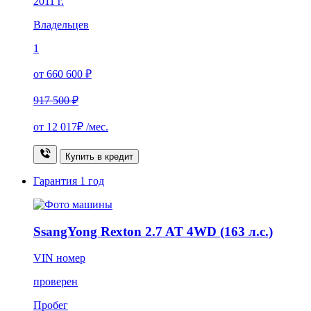
2011 г.
Владельцев
1
от 660 600 ₽
917 500 ₽
от
12 017₽
/мес.
Купить в кредит
Гарантия
1 год
SsangYong Rexton 2.7 AT 4WD (163 л.с.)
VIN номер
проверен
Пробег