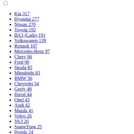
Kia
317
Hyundai
277
Nissan
270
Toyota
192
ВАЗ (Lada)
191
Volkswagen
139
Renault
107
Mercedes-Benz
97
Chery
96
Ford
90
Skoda
85
Mitsubishi
83
BMW
56
Chevrolet
54
Geely
48
Haval
44
Opel
43
Audi
42
Mazda
41
Volvo
26
УАЗ
26
SsangYong
25
Honda
24