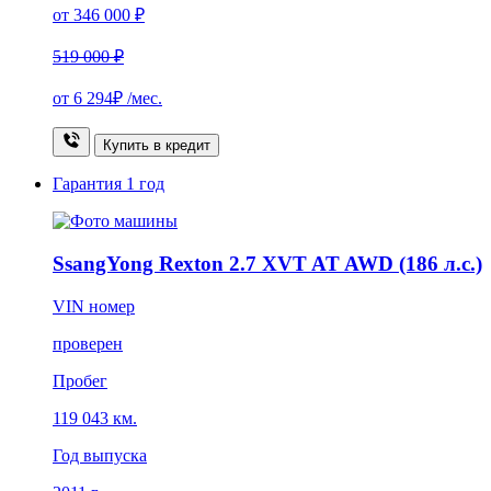
от 346 000 ₽
519 000 ₽
от
6 294₽
/мес.
Купить в кредит
Гарантия
1 год
SsangYong Rexton 2.7 XVT AT AWD (186 л.с.)
VIN номер
проверен
Пробег
119 043 км.
Год выпуска