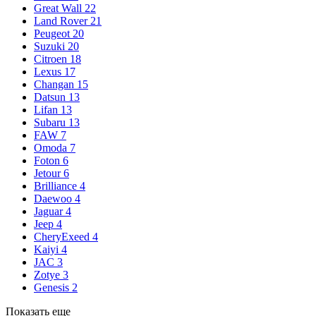
Great Wall
22
Land Rover
21
Peugeot
20
Suzuki
20
Citroen
18
Lexus
17
Changan
15
Datsun
13
Lifan
13
Subaru
13
FAW
7
Omoda
7
Foton
6
Jetour
6
Brilliance
4
Daewoo
4
Jaguar
4
Jeep
4
CheryExeed
4
Kaiyi
4
JAC
3
Zotye
3
Genesis
2
Показать еще