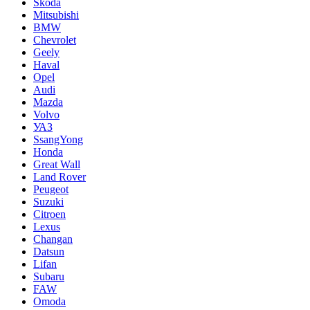
Skoda
Mitsubishi
BMW
Chevrolet
Geely
Haval
Opel
Audi
Mazda
Volvo
УАЗ
SsangYong
Honda
Great Wall
Land Rover
Peugeot
Suzuki
Citroen
Lexus
Changan
Datsun
Lifan
Subaru
FAW
Omoda