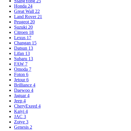
SsangYong
25
Honda
24
Great Wall
22
Land Rover
21
Peugeot
20
Suzuki
20
Citroen
18
Lexus
17
Changan
15
Datsun
13
Lifan
13
Subaru
13
FAW
7
Omoda
7
Foton
6
Jetour
6
Brilliance
4
Daewoo
4
Jaguar
4
Jeep
4
CheryExeed
4
Kaiyi
4
JAC
3
Zotye
3
Genesis
2