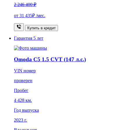
2 246 400 ₽
от
31 435₽
/мес.
Купить в кредит
Гарантия
5 лет
Omoda C5 1.5 CVT (147 л.с.)
VIN номер
проверен
Пробег
4 428 км.
Год выпуска
2023 г.
Владельцев