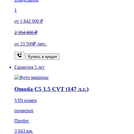
1
от 1 842 000 ₽
2 394 600 ₽
от
33 509₽
/мес.
Купить в кредит
Гарантия
5 лет
Omoda C5 1.5 CVT (147 л.с.)
VIN номер
проверен
Пробег
3 643 км.