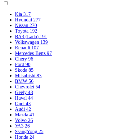
Kia
317
Hyundai
277
Nissan
270
Toyota
192
ВАЗ (Lada)
191
Volkswagen
139
Renault
107
Mercedes-Benz
97
Chery
96
Ford
90
Skoda
85
Mitsubishi
83
BMW
56
Chevrolet
54
Geely
48
Haval
44
Opel
43
Audi
42
Mazda
41
Volvo
26
УАЗ
26
SsangYong
25
Honda
24