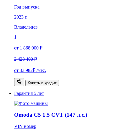
Год выпуска
2023 г.
Владельцев
1
от 1 868 000 ₽
2 428 400 ₽
от
33 982₽
/мес.
Купить в кредит
Гарантия
5 лет
Omoda C5 1.5 CVT (147 л.с.)
VIN номер