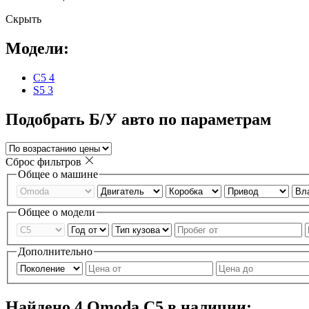
Скрыть
Модели:
C5
4
S5
3
Подобрать Б/У авто по параметрам
Сброс фильтров
Общее о машине
Общее о модели
Дополнительно
Найдено
4
Omoda C5 в наличии: