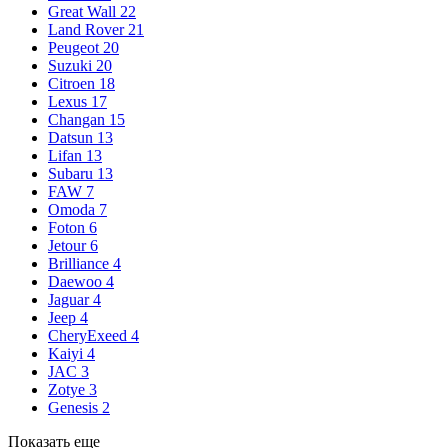
Great Wall
22
Land Rover
21
Peugeot
20
Suzuki
20
Citroen
18
Lexus
17
Changan
15
Datsun
13
Lifan
13
Subaru
13
FAW
7
Omoda
7
Foton
6
Jetour
6
Brilliance
4
Daewoo
4
Jaguar
4
Jeep
4
CheryExeed
4
Kaiyi
4
JAC
3
Zotye
3
Genesis
2
Показать еще