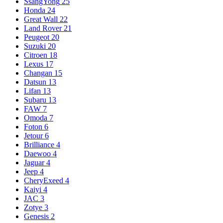
SsangYong
25
Honda
24
Great Wall
22
Land Rover
21
Peugeot
20
Suzuki
20
Citroen
18
Lexus
17
Changan
15
Datsun
13
Lifan
13
Subaru
13
FAW
7
Omoda
7
Foton
6
Jetour
6
Brilliance
4
Daewoo
4
Jaguar
4
Jeep
4
CheryExeed
4
Kaiyi
4
JAC
3
Zotye
3
Genesis
2