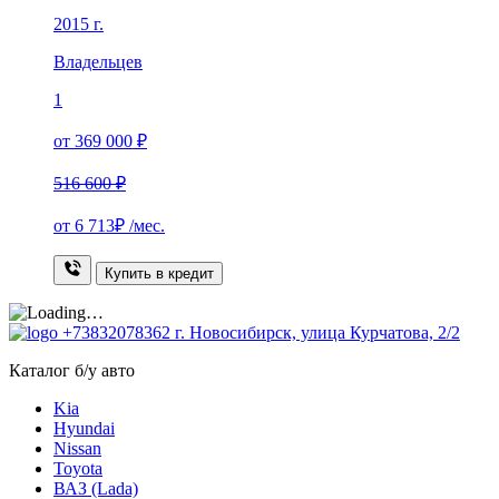
2015 г.
Владельцев
1
от 369 000 ₽
516 600 ₽
от
6 713₽
/мес.
Купить в кредит
+73832078362
г. Новосибирск, улица Курчатова, 2/2
Каталог б/у авто
Kia
Hyundai
Nissan
Toyota
ВАЗ (Lada)