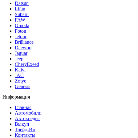
Datsun
Lifan
Subaru
FAW
Omoda
Foton
Jetour
Brilliance
Daewoo
Jaguar
Jeep
CheryExeed
Kaiyi
JAC
Zotye
Genesis
Информация
Главная
Автомобили
Автокредит
Выкуп
Трейд-Ин
Контакты